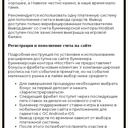
хорошее, а главное честно казино, в наше время мало
таких..
Рекомендуется использовать одну платежную систему
для пополнения счета и вывода средств. Вывод
доступен только верифицированным пользователям.
Вывод денег со счета букмекерской конторы Mostbet
доступен после зачисления выигрыша на игровой
баланс.
Регистрация и пополнение счета на сайте
Подробная инструкция по установке и использованию
расширения доступна на сайте букмекера.
Букмекерская контора «Мостбет» не предоставляет
бонусы и фрибеты новым клиентам. У компании широкая
роспись на топ-события в прематче, но на события
маленького рынка и в лайве выбор ниже среднего.
Для завершения процедуры необходимо выбрать
бонус за первый депозит и нажать
«Зарегистрироваться».
Следующий фрибет поступит через последующие
пять ставок за деньги из основного счета.
Букмекер поддерживает ставки и игры в казино в
мобильной версии сайта и приложениях для
гаджетов с ОС Android и iOS.
Вывод средств по времени зависит от выбора
платежной системы.
После этого потребуется принять участие в