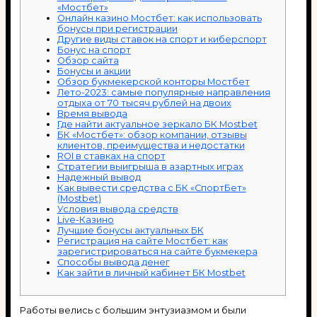
«Мостбет»
Онлайн казино Мостбет: как использовать
бонусы при регистрации
Другие виды ставок на спорт и киберспорт
Бонус на спорт
Обзор сайта
Бонусы и акции
Обзор букмекерской конторы Мостбет
Лето-2023: самые популярные направления
отдыха от 70 тысяч рублей на двоих
Время вывода
Где найти актуальное зеркало БК Mostbet
БК «Мостбет»: обзор компании, отзывы
клиентов, преимущества и недостатки
ROI в ставках на спорт
Стратегии выигрыша в азартных играх
Надежный вывод
Как вывести средства с БК «СпортБет»
(Mostbet)
Условия вывода средств
Live-Казино
Лучшие бонусы актуальных БК
Регистрация на сайте Мостбет: как
зарегистрироваться на сайте букмекера
Способы вывода денег
Как зайти в личный кабинет БК Mostbet
Работы велись с большим энтузиазмом и были