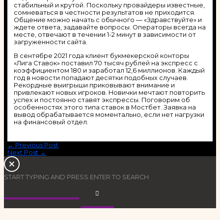
стабильный и крутой. Поскольку провайдеры известные,
сомневаться в честности результатов не приходится.
Общение можно начать с обычного — «Здравствуйте» и
ждете ответа, задавайте вопросы. Операторы всегда на
месте, отвечают в течении 1-2 минут в зависимости от
загруженности сайта.
В сентябре 2021 года клиент букмекерской конторы
«Лига Ставок» поставил 70 тысяч рублей на экспресс с
коэффициентом 180 и заработал 12,6 миллионов. Каждый
год в новости попадают десятки подобных случаев.
Рекордные выигрыши приковывают внимание и
привлекают новых игроков. Новички мечтают повторить
успех и постоянно ставят экспрессы. Поговорим об
особенностях этого типа ставок в Мостбет. Заявка на
вывод обрабатывается моментально, если нет нагрузки
на финансовый отдел.
←
Previous Post
Next Post
→
START TYPING AND PRESS ENTER TO SEARCH