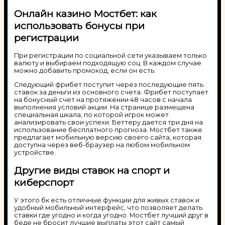
Онлайн казино Мостбет: как
использовать бонусы при
регистрации
При регистрации по социальной сети указываем только
валюту и выбираем подходящую соц. В каждом случае
можно добавить промокод, если он есть.
Следующий фрибет поступит через последующие пять
ставок за деньги из основного счета. Фрибет поступает
на бонусный счет на протяжении 48 часов с начала
выполнения условий акции. На странице размещена
специальная шкала, по которой игрок может
анализировать свои успехи. Беттеру дается три дня на
использование бесплатного прогноза. Мостбет также
предлагает мобильную версию своего сайта, которая
доступна через веб-браузер на любом мобильном
устройстве.
Другие виды ставок на спорт и
киберспорт
У этого бк есть отличные функции для живых ставок и
удобный мобильный интерфейс, что позволяет делать
ставки где угодно и когда угодно. Мостбет лучший друг в
беде не бросит лучшие выплаты этот сайт самый