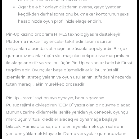
Əgər belə bir onlayn cüzdanınız varsa, qeydiyyatdan
keçdikdən dərhal sonra onu bukmeker kontorunun şəxsi
hesabınızda oyun profilinizlə əlaqələndirin.
Pin-Up kazino proqramı HTML5 texnologiyasını dəstəkləyir.
Platforma müxtəlif əyləncələr təklif edir, lakin resursun
müştəriləri arasında slot maşınları xüsusilə populyardır. Bir çox
qumarbaz insanlar üçün slot maşınları cekpotu vurmaq imkanı –
ilə əlaqələndirilir və real pul üçün Pin-Up casino az belə bir fürsət
təqdim edir. Oyunçular başa düşməlidirlər ki, bu, müxtəlif
sxemlərin, strategiyaların və oyun üsullarının istifadəsini nəzərdə
tutan maraqlı, lakin mürəkkəb prosesdir.
Pin Up – rəsmi sayt onlayn oynayın, bonus qazanın
Pulsuz rejimi aktivləşdirən “DEMO” yazısı olan bir düymə olacaq .
Bunun üzərinə klikləməklə, səhifə yenidən yüklənəcək, oyunçu
mərc üçün virtual kreditlər alacaq və oynamağa başlaya
biləcək. Hamısı bitərsə, nömrələrini yeniləmək üçün səhifəni
yenidən yükləmək kifayətdir. Demo versiyalar qumarbazların