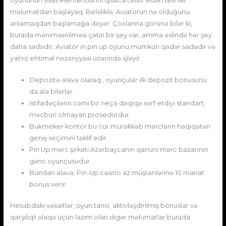
oyununun əsas elementlərini qısaca təsvir edən texniki
məlumatdan başlayaq. Beləliklə, Aviatorun nə olduğunu
anlamaqdan başlamağa dəyər. Çoxlarına görünə bilər ki,
burada mənimsənilməsi çətin bir şey var, amma əslində hər şey
daha sadədir. Aviator in pin up oyunu mümkün qədər sadədir və
yalnız ehtimal nəzəriyyəsi üzərində işləyir.
Depozitə əlavə olaraq , oyunçular ilk depozit bonusunu
da ala bilərlər.
Istifadəçilərin cəmi bir neçə dəqiqə sərf etdiyi standart,
məcburi olmayan prosedurdur.
Bukmeker kontor bu cür mürəkkəb mərclərin həqiqətən
geniş seçimini təklif edir.
Pin Up mərc şirkəti Azərbaycanın qanuni mərc bazarının
gənc oyunçusudur.
Bundan əlavə, Pin-Up casino az müştərilərinə 10 manat
bonus verir.
Hesabdakı vəsaitlər, oyun tarixi, aktivləşdirilmiş bonuslar və
qarşılıqlı əlaqə üçün lazım olan digər məlumatlar burada