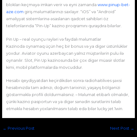
blokları keçməyə imkan verir və eyni zamanda
www.pinup-bet-
aze.com
giriş məlumatlarınızı saxlayır. “iOS” və “Android”
əməliyyat sistemlərinə əsaslanan qadcet sahibləri öz
telefonlarında “Pin-Up” kazino proqramını quraşdıra bilərlər.
Pin Up – real oyunçu rəyləri və faydalı məlumatlar
Kazinoda oynamaq üçün heç bir bonus və ya digər üstünlüklər
yoxdur. Aviator oyunu azerbaycan yalnız müştərilərin pulu ilə
oynanılır. Slot, Pin Up kazinosunda bir çox digər müasir slotlar
kimi, mobil platformalarda mövcuddur.
Hesabı qeydiyyatdan keçirdikdən sonra radiohaitilives şəxsi
hesabınızda tam adınızı, doğum tarixinizi, yaşayış bölgənizi
göstərməklə profili doldurmalısınız. – Məlumat etibarlı olmalıdır,
çünki kazino pasportun və ya digər sənədin surətlərini tələb
etməklə hesabın yoxlanılmasını tələb edə bilər lucky jet 1win.
←
Previous Post
Next Post
→