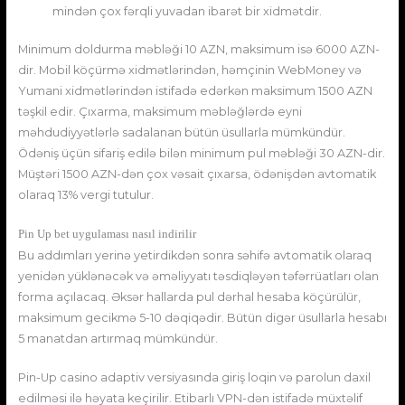
mindən çox fərqli yuvadan ibarət bir xidmətdir.
Minimum doldurma məbləği 10 AZN, maksimum isə 6000 AZN-
dir. Mobil köçürmə xidmətlərindən, həmçinin WebMoney və
Yumani xidmətlərindən istifadə edərkən maksimum 1500 AZN
təşkil edir. Çıxarma, maksimum məbləğlərdə eyni
məhdudiyyətlərlə sadalanan bütün üsullarla mümkündür.
Ödəniş üçün sifariş edilə bilən minimum pul məbləği 30 AZN-dir.
Müştəri 1500 AZN-dən çox vəsait çıxarsa, ödənişdən avtomatik
olaraq 13% vergi tutulur.
Pin Up bet uygulaması nasıl indirilir
Bu addımları yerinə yetirdikdən sonra səhifə avtomatik olaraq
yenidən yüklənəcək və əməliyyatı təsdiqləyən təfərrüatları olan
forma açılacaq. Əksər hallarda pul dərhal hesaba köçürülür,
maksimum gecikmə 5-10 dəqiqədir. Bütün digər üsullarla hesabı
5 manatdan artırmaq mümkündür.
Pin-Up casino adaptiv versiyasında giriş loqin və parolun daxil
edilməsi ilə həyata keçirilir. Etibarlı VPN-dən istifadə müxtəlif