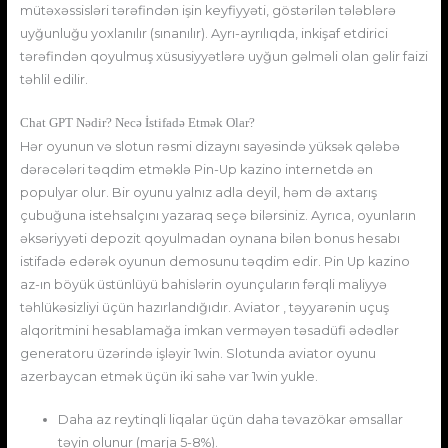
mütəxəssisləri tərəfindən işin keyfiyyəti, göstərilən tələblərə
uyğunluğu yoxlanılır (sınanılır). Ayrı-ayrılıqda, inkişaf etdirici
tərəfindən qoyulmuş xüsusiyyətlərə uyğun gəlməli olan gəlir faizi
təhlil edilir.
Chat GPT Nədir? Necə İstifadə Etmək Olar?
Hər oyunun və slotun rəsmi dizaynı sayəsində yüksək qələbə
dərəcələri təqdim etməklə Pin-Up kazino internetdə ən
populyar olur. Bir oyunu yalnız adla deyil, həm də axtarış
çubuğuna istehsalçını yazaraq seçə bilərsiniz. Ayrıca, oyunların
əksəriyyəti depozit qoyulmadan oynana bilən bonus hesabı
istifadə edərək oyunun demosunu təqdim edir. Pin Up kazino
az-ın böyük üstünlüyü bahislərin oyunçuların fərqli maliyyə
təhlükəsizliyi üçün hazırlandığıdır. Aviator , təyyarənin uçuş
alqoritmini hesablamağa imkan verməyən təsadüfi ədədlər
generatoru üzərində işləyir 1win. Slotunda aviator oyunu
azerbaycan etmək üçün iki sahə var 1win yukle.
Daha az reytinqli liqalar üçün daha təvazökar əmsallar
təyin olunur (marja 5-8%).