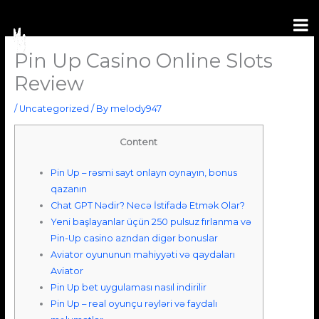
Skip
to
content
Pin Up Casino Online Slots
Review
/
Uncategorized
/ By
melody947
Content
Pin Up – rəsmi sayt onlayn oynayın, bonus
qazanın
Chat GPT Nədir? Necə İstifadə Etmək Olar?
Yeni başlayanlar üçün 250 pulsuz fırlanma və
Pin-Up casino azndan digər bonuslar
Aviator oyununun mahiyyəti və qaydaları
Aviator
Pin Up bet uygulaması nasıl indirilir
Pin Up – real oyunçu rəyləri və faydalı