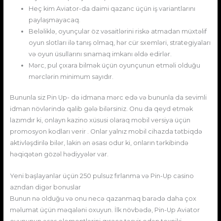
Heç kim Aviator-da daimi qazanc üçün iş variantlarını
paylaşmayacaq.
Beləliklə, oyunçular öz vəsaitlərini riskə atmadan müxtəlif
oyun slotları ilə tanış olmaq, hər cür sxemləri, strategiyaları
və oyun üsullarını sınamaq imkanı əldə edirlər.
Mərc, pul çıxara bilmək üçün oyunçunun etməli olduğu
mərclərin minimum sayıdır.
Bununla siz Pin Up- də idmana mərc edə və bununla da sevimli
idman növlərində qalib gələ bilərsiniz. Onu da qeyd etmək
lazımdır ki, onlayn kazino xüsusi olaraq mobil versiya üçün
promosyon kodları verir . Onlar yalnız mobil cihazda tətbiqdə
aktivləşdirilə bilər, lakin ən əsası odur ki, onların tərkibində
həqiqətən gözəl hədiyyələr var.
Yeni başlayanlar üçün 250 pulsuz fırlanma və Pin-Up casino
azndan digər bonuslar
Bunun nə olduğu və onu necə qazanmaq barədə daha çox
məlumat üçün məqaləni oxuyun. İlk növbədə, Pin-Up Aviator