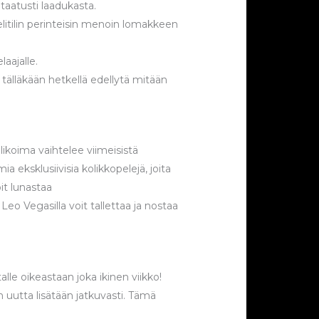
 taatusti laadukasta.
elitilin perinteisin menoin lomakkeen
aajalle.
tälläkään hetkellä edellytä mitään
alikoima vaihtelee viimeisistä
a eksklusiivisia kolikkopelejä, joita
it lunastaa
eo Vegasilla voit tallettaa ja nostaa
alle oikeastaan joka ikinen viikko!
 uutta lisätään jatkuvasti. Tämä