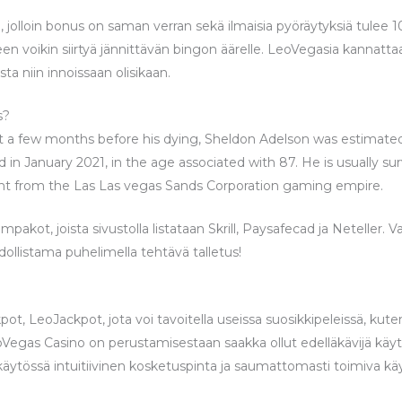
a, jolloin bonus on saman verran sekä ilmaisia pyöräytyksiä tulee 
keen voikin siirtyä jännittävän bingon äärelle. LeoVegasia kannatt
esta niin innoissaan olisikaan.
s?
 a few months before his dying, Sheldon Adelson was estimated
ied in January 2021, in the age associated with 87. He is usually s
cent from the Las Las vegas Sands Corporation gaming empire.
mpakot, joista sivustolla listataan Skrill, Paysafecad ja Neteller. 
ollistama puhelimella tehtävä talletus!
pot, LeoJackpot, jota voi tavoitella useissa suosikkipeleissä, k
Vegas Casino on perustamisestaan saakka ollut edelläkävijä käy
 käytössä intuitiivinen kosketuspinta ja saumattomasti toimiva käy