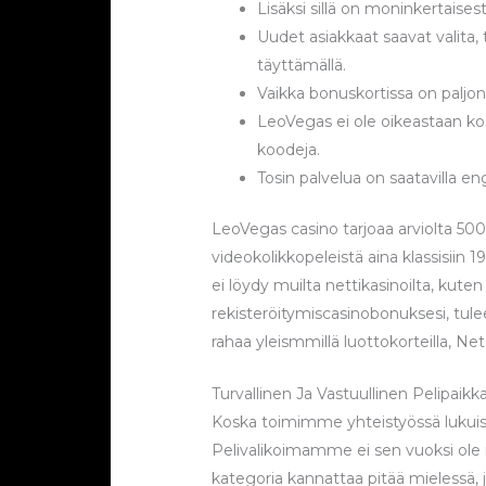
Lisäksi sillä on moninkertaisest
Uudet asiakkaat saavat valita,
täyttämällä.
Vaikka bonuskortissa on paljon 
LeoVegas ei ole oikeastaan ko
koodeja.
Tosin palvelua on saatavilla e
LeoVegas casino tarjoaa arviolta 500 k
videokolikkopeleistä aina klassisiin 
ei löydy muilta nettikasinoilta, kute
rekisteröitymiscasinobonuksesi, tule
rahaa yleismmillä luottokorteilla, Netel
Turvallinen Ja Vastuullinen Pelipaikk
Koska toimimme yhteistyössä lukuisten
Pelivalikoimamme ei sen vuoksi ole r
kategoria kannattaa pitää mielessä, j