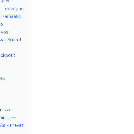
ta 🤘
 – Leovegas
 Parhaaksi
to
Myös
avat Suuret
ackpotit
eto
m
nissä
riimit —
l As Kanavat