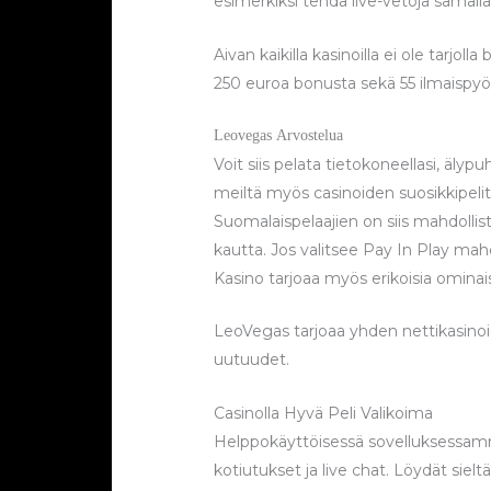
esimerkiksi tehdä live-vetoja samalla
Aivan kaikilla kasinoilla ei ole tar
250 euroa bonusta sekä 55 ilmaispyö
Leovegas Arvostelua
Voit siis pelata tietokoneellasi, älyp
meiltä myös casinoiden suosikkipelit
Suomalaispelaajien on siis mahdolli
kautta. Jos valitsee Pay In Play mah
Kasino tarjoaa myös erikoisia omina
LeoVegas tarjoaa yhden nettikasinoi
uutuudet.
Casinolla Hyvä Peli Valikoima
Helppokäyttöisessä sovelluksessamm
kotiutukset ja live chat. Löydät siel