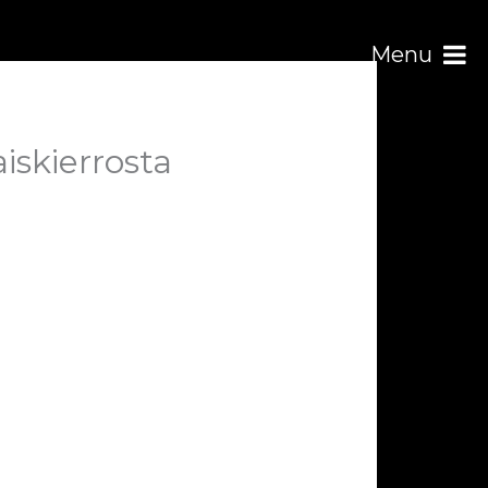
Menu
iskierrosta