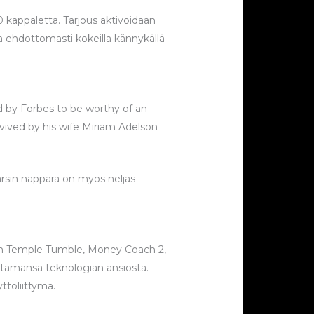
10 kappaletta. Tarjous aktivoidaan
aa ehdottomasti kokeilla kännykällä
 by Forbes to be worthy of an
urvived by his wife Miriam Adelson
Varsin näppärä on myös neljäs
uten Temple Tumble, Money Coach 2,
ttämänsä teknologian ansiosta.
ttöliittymä.