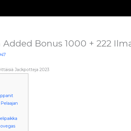
 Added Bonus 1000 + 222 Ilma
947
ttäisiä Jackpotteja 2023
mppanit
 Pelaajan
elipaikka
Leovegas