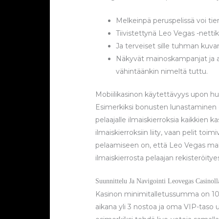
Melkeinpä peruspelissä voi ti
Tiivistettynä Leo Vegas -netti
Ja terveiset sille tuhman kuva
Näkyvät mainoskampanjat ja ak
vähintäänkin nimeltä tuttu.
Mobiilikasinon käytettävyys upon hu
Esimerkiksi bonusten lunastaminen o
pelaajalle ilmaiskierroksia kaikkien 
ilmaiskierroksiin liity, vaan pelit to
pelaamiseen on, että Leo Vegas maks
ilmaiskierrosta pelaajan rekisteröitye
Suunnittelu Ja Navigointi Leovegas Casinoll
Kasinon minimitalletussumma on 10 
aikana yli 3 nostoa ja oma VIP-taso u