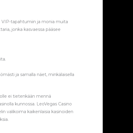
uja VIP-tapahtumiin ja monia muita
ttaria, jonka kasvaessa pääsee
ita.
ömästi ja samalla näet, minkälaisella
inolle ei tietenkään mennä
kasinolla kunnossa. LeoVegas Casino
in valikoima kaikenlaisia kasinoiden
ksia.