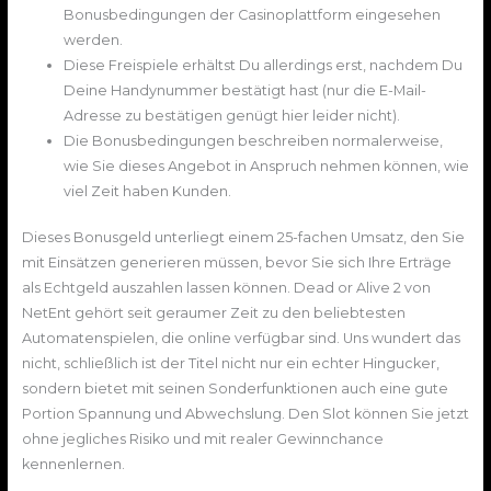
Bonusbedingungen der Casinoplattform eingesehen
werden.
Diese Freispiele erhältst Du allerdings erst, nachdem Du
Deine Handynummer bestätigt hast (nur die E-Mail-
Adresse zu bestätigen genügt hier leider nicht).
Die Bonusbedingungen beschreiben normalerweise,
wie Sie dieses Angebot in Anspruch nehmen können, wie
viel Zeit haben Kunden.
Dieses Bonusgeld unterliegt einem 25-fachen Umsatz, den Sie
mit Einsätzen generieren müssen, bevor Sie sich Ihre Erträge
als Echtgeld auszahlen lassen können. Dead or Alive 2 von
NetEnt gehört seit geraumer Zeit zu den beliebtesten
Automatenspielen, die online verfügbar sind. Uns wundert das
nicht, schließlich ist der Titel nicht nur ein echter Hingucker,
sondern bietet mit seinen Sonderfunktionen auch eine gute
Portion Spannung und Abwechslung. Den Slot können Sie jetzt
ohne jegliches Risiko und mit realer Gewinnchance
kennenlernen.