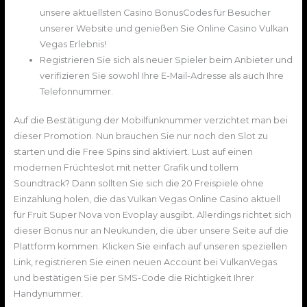
unsere aktuellsten Casino BonusCodes für Besucher
unserer Website und genießen Sie Online Casino Vulkan
Vegas Erlebnis!
Registrieren Sie sich als neuer Spieler beim Anbieter und
verifizieren Sie sowohl Ihre E-Mail-Adresse als auch Ihre
Telefonnummer.
Auf die Bestätigung der Mobilfunknummer verzichtet man bei
dieser Promotion. Nun brauchen Sie nur noch den Slot zu
starten und die Free Spins sind aktiviert. Lust auf einen
modernen Früchteslot mit netter Grafik und tollem
Soundtrack? Dann sollten Sie sich die 20 Freispiele ohne
Einzahlung holen, die das Vulkan Vegas Online Casino aktuell
für Fruit Super Nova von Evoplay ausgibt. Allerdings richtet sich
dieser Bonus nur an Neukunden, die über unsere Seite auf die
Plattform kommen. Klicken Sie einfach auf unseren speziellen
Link, registrieren Sie einen neuen Account bei VulkanVegas
und bestätigen Sie per SMS-Code die Richtigkeit Ihrer
Handynummer.