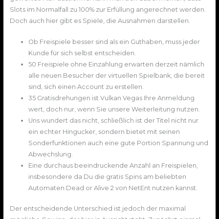
Slots im Normalfall zu 100% zur Erfüllung angerechnet werden.
Doch auch hier gibt es Spiele, die Ausnahmen darstellen.
Ob Freispiele besser sind als ein Guthaben, muss jeder
Kunde für sich selbst entscheiden.
50 Freispiele ohne Einzahlung erwarten derzeit nämlich
alle neuen Besucher der virtuellen Spielbank, die bereit
sind, sich einen Account zu erstellen.
35 Gratisdrehungen ist Vulkan Vegas Ihre Anmeldung
wert, doch nur, wenn Sie unsere Weiterleitung nutzen.
Uns wundert das nicht, schließlich ist der Titel nicht nur
ein echter Hingucker, sondern bietet mit seinen
Sonderfunktionen auch eine gute Portion Spannung und
Abwechslung.
Eine durchaus beeindruckende Anzahl an Freispielen,
insbesondere da Du die gratis Spins am beliebten
Automaten Dead or Alive 2 von NetEnt nutzen kannst.
Der entscheidende Unterschied ist jedoch der maximal