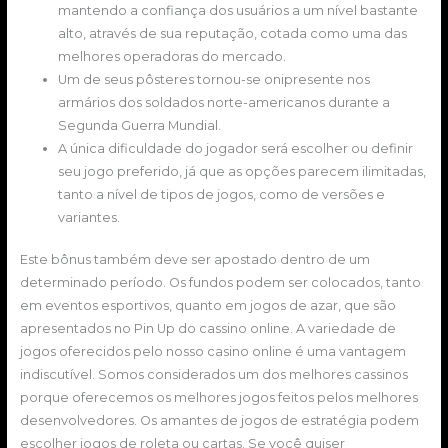
mantendo a confiança dos usuários a um nível bastante
alto, através de sua reputação, cotada como uma das
melhores operadoras do mercado.
Um de seus pôsteres tornou-se onipresente nos
armários dos soldados norte-americanos durante a
Segunda Guerra Mundial.
A única dificuldade do jogador será escolher ou definir
seu jogo preferido, já que as opções parecem ilimitadas,
tanto a nível de tipos de jogos, como de versões e
variantes.
Este bônus também deve ser apostado dentro de um
determinado período. Os fundos podem ser colocados, tanto
em eventos esportivos, quanto em jogos de azar, que são
apresentados no Pin Up do cassino online. A variedade de
jogos oferecidos pelo nosso casino online é uma vantagem
indiscutível. Somos considerados um dos melhores cassinos
porque oferecemos os melhores jogos feitos pelos melhores
desenvolvedores. Os amantes de jogos de estratégia podem
escolher jogos de roleta ou cartas. Se você quiser