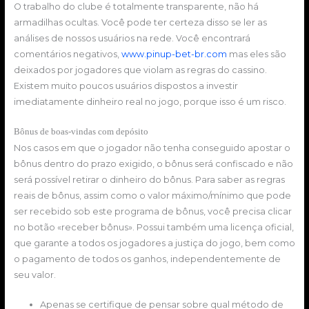
O trabalho do clube é totalmente transparente, não há
armadilhas ocultas. Você pode ter certeza disso se ler as
análises de nossos usuários na rede. Você encontrará
comentários negativos,
www.pinup-bet-br.com
mas eles são
deixados por jogadores que violam as regras do cassino.
Existem muito poucos usuários dispostos a investir
imediatamente dinheiro real no jogo, porque isso é um risco.
Bônus de boas-vindas com depósito
Nos casos em que o jogador não tenha conseguido apostar o
bônus dentro do prazo exigido, o bônus será confiscado e não
será possível retirar o dinheiro do bônus. Para saber as regras
reais de bônus, assim como o valor máximo/mínimo que pode
ser recebido sob este programa de bônus, você precisa clicar
no botão «receber bônus». Possui também uma licença oficial,
que garante a todos os jogadores a justiça do jogo, bem como
o pagamento de todos os ganhos, independentemente de
seu valor.
Apenas se certifique de pensar sobre qual método de