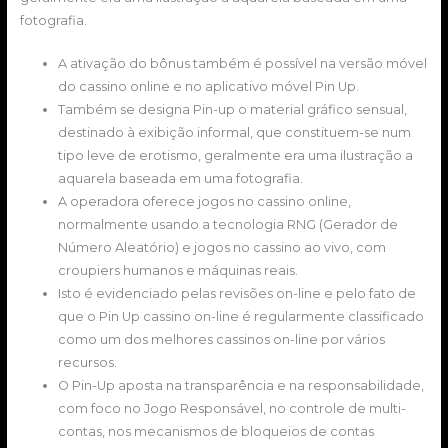
fotografia.
A ativação do bônus também é possível na versão móvel
do cassino online e no aplicativo móvel Pin Up.
Também se designa Pin-up o material gráfico sensual,
destinado à exibição informal, que constituem-se num
tipo leve de erotismo, geralmente era uma ilustração a
aquarela baseada em uma fotografia.
A operadora oferece jogos no cassino online,
normalmente usando a tecnologia RNG (Gerador de
Número Aleatório) e jogos no cassino ao vivo, com
croupiers humanos e máquinas reais.
Isto é evidenciado pelas revisões on-line e pelo fato de
que o Pin Up cassino on-line é regularmente classificado
como um dos melhores cassinos on-line por vários
recursos.
O Pin-Up aposta na transparência e na responsabilidade,
com foco no Jogo Responsável, no controle de multi-
contas, nos mecanismos de bloqueios de contas