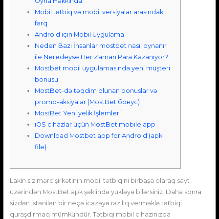
Oyna Hakkında
Mobil tətbiq və mobil versiyalar arasındakı
fərq
Android için Mobil Uygulama
Neden Bazı İnsanlar mostbet nasıl oynanır
ile Neredeyse Her Zaman Para Kazanıyor?
Mostbet mobil uygulamasında yeni müşteri
bonusu
MostBet-də təqdim olunan bonuslar və
promo-aksiyalar (MostBet бонус)
MostBet Yeni yelik İşlemleri
iOS cihazlar üçün MostBet mobile app
Download Mostbet app for Android (apk
file)
Lakin siz mərc şirkətinin mobil tətbiqini birbaşa olaraq sayt
üzərindən MostBet apk şəklində yükləyə bilərsiniz. Daha sonra
sizdən istənilən bir neçə icazəyə razılıq verməklə tətbiqi
quraşdırmaq mümkündür. Tətbiqi mobil cihazınızda