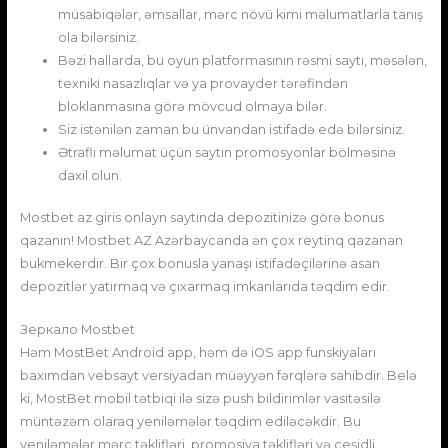
müsabiqələr, əmsallar, mərc növü kimi məlumatlarla tanış
ola bilərsiniz.
Bəzi hallarda, bu oyun platformasının rəsmi saytı, məsələn,
texniki nasazlıqlar və ya provayder tərəfindən
bloklanmasına görə mövcud olmaya bilər.
Siz istənilən zaman bu ünvandan istifadə edə bilərsiniz.
Ətraflı məlumat üçün saytın promosyonlar bölməsinə
daxil olun.
Mostbet az giris onlayn saytında depozitinizə görə bonus
qazanın! Mostbet AZ Azərbaycanda ən çox reytinq qazanan
bukmekerdir. Bir çox bonusla yanaşı istifadəçilərinə asan
depozitlər yatırmaq və çıxarmaq imkanlarıda təqdim edir.
Зеркало Mostbet
Həm MostBet Android app, həm də iOS app funskiyaları
baxımdan vebsayt versiyadan müəyyən fərqlərə sahibdir. Belə
ki, MostBet mobil tətbiqi ilə sizə push bildirimlər vasitəsilə
müntəzəm olaraq yeniləmələr təqdim ediləcəkdir. Bu
yeniləmələr mərc təklifləri, promosiya təklifləri və çeşidli