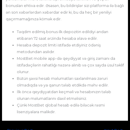
bonusları ehtiva edir. Əsasən, bu bildirişlər sizi platforma ilə bağlı
ən son xəbərlərdən xəbərdar edir ki, bu da heç bir yeniliyi
qaçırmamağınıza kömək edir.
Təqdim edilmiş bonus ilk depozitin edildiyi andan
etibarən 72 saat ərzində hesaba əlavə edilir.
Hesaba depozit limiti istifadə etdiyiniz ödəniş
metodundan asılıdır.
MostBet mobile app-də qeydiyyat və giriş zamanı da
istifadəçilərin rahatlığı nəzərə alınıb və çox sayda üsul təklif
olunur.
Bütün şəxsi hesab məlumatları saxlanılması zəruri
olmadıqda və ya qanun tələb etdikdə məhv edilir.
İlk öncə qeydiyyatdan keçməli və hesabınızın tələb
olunan məlumatlarını daxil etməlisiniz.
Çünki MostBet qlobal hesab edilə biləcək rəsmi
lisenziyalara malikdir.