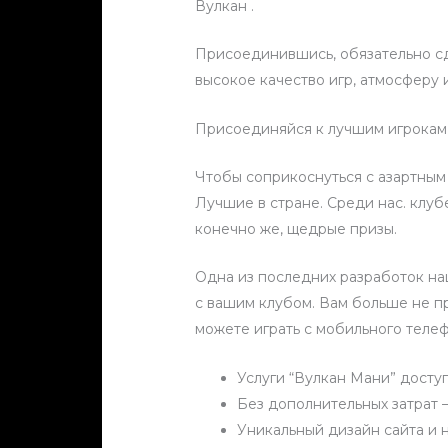
Вулкан .
Присоединившись, обязательно сде
высокое качество игр, атмосферу 
Присоединяйся к лучшим игрокам 
Чтобы соприкоснуться с азартным
Лучшие в стране. Среди нас. клуб
конечно же, щедрые призы.
Одна из последних разработок наш
с вашим клубом. Вам больше не пр
можете играть с мобильного телеф
Услуги “Вулкан Мани” доступ
Без дополнительных затрат –
Уникальный дизайн сайта и 