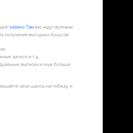
ящее!
казино Там
вас ждут вулканы
ть получения выгодных бонусов.
аз.
ные деньги и т.д.
идуальные выписки и еще больше
овышайте свои шансы на победу и