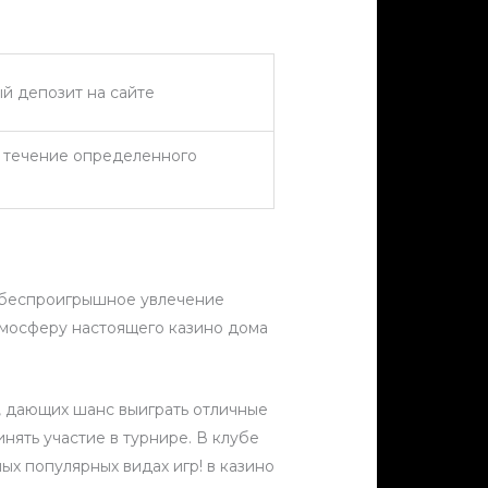
й депозит на сайте
в течение определенного
о беспроигрышное увлечение
атмосферу настоящего казино дома
, дающих шанс выиграть отличные
ять участие в турнире. В клубе
ых популярных видах игр! в казино