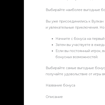
Выбирайте наиболее выгодные б
Вы уже присоединились к Вулкан М
и увлекательные приключения. Но
Начните с бонуса на первый 
Затем вы участвуете в ежед
Если вы постоянный игрок, 
бонусных возможностей.
Выбирайте самые выгодные бонусы
получайте удовольствие от игры 
Название бонуса
Описание