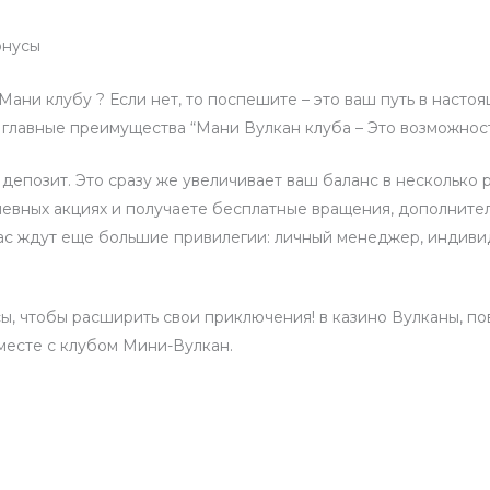
онусы
ани клубу ? Если нет, то поспешите – это ваш путь в насто
 главные преимущества “Мани Вулкан клуба – Это возможнос
депозит. Это сразу же увеличивает ваш баланс в несколько р
невных акциях и получаете бесплатные вращения, дополнитель
вас ждут еще большие привилегии: личный менеджер, индив
, чтобы расширить свои приключения! в казино Вулканы, п
вместе с клубом Мини-Вулкан.