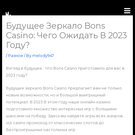
Skip
to
content
Будущее Зеркало Bons
Casino: Чего Ожидать В 2023
Году?
/
Разное
/ By
melody947
Взгляд в будущее : Что Bons Casino приготовило для вас в
2023 году?
Будущее зеркало Bons Casino предлагает вам не только
новые возможности, но и большой выигрышный
потенциал. В 2023 В этом году наше онлайн-казино
подготовило множество интересных игр с большими
шансами на победу. Здесь вы найдете игры всех жанров,
izzi casino промокод от классических слотов до
беспроигрышных настольных игр.