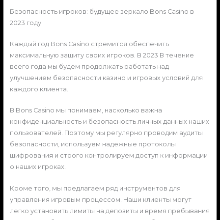
Безопасность игроков: будущее зеркало Bons Casino в
2023 году
Каждый год Bons Casino стремится обеспечить
максимальную защиту своих игроков. В 2023 В течение
всего года мы будем продолжать работать над
улучшением безопасности казино и игровых условий для
каждого клиента.
В Bons Casino мы понимаем, насколько важна
конфиденциальность и безопасность личных данных наших
пользователей. Поэтому мы регулярно проводим аудиты
безопасности, используем надежные протоколы
шифрования и строго контролируем доступ к информации
о наших игроках.
Кроме того, мы предлагаем ряд инструментов для
управления игровым процессом. Наши клиенты могут
легко установить лимиты на депозиты и время пребывания