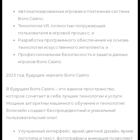
Автоматизированная игровая и платежная система
Bons Casino;.
Технология VR, полностью погружающая
пользователя в игровой процесс; и
Разработка программного обеспечения на основе
технологии искусственного интеллекта; и
Профессиональная безопасность и защита данных
игроков Bons Casino.
2023 год: Будущее зеркало Bons Casino
В будущем Bons Casino – это единое пространство,
которое сочетает в себе лучшие технологии и услуги.
Мощные алгоритмы машинного обучения и технология
блокчейн создают беспрецедентный и уникальный
пользовательский опыт.
Улучшенный интерфейс: яркий цветной дизайн, яркие
логотипы и текст, фотографии и анимация позволяют