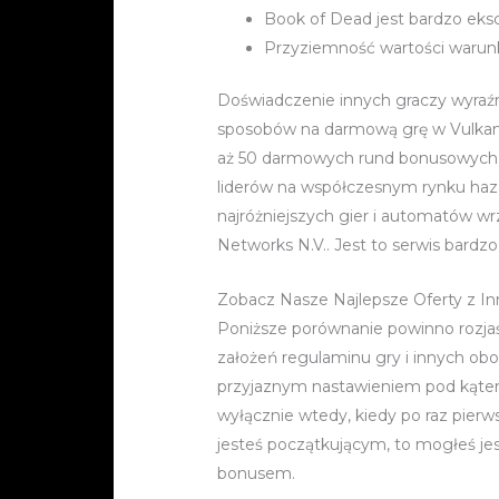
Book of Dead jest bardzo eksc
Przyziemność wartości warunk
Doświadczenie innych graczy wyra
sposobów na darmową grę w Vulkan v
aż 50 darmowych rund bonusowych d
liderów na współczesnym rynku hazar
najróżniejszych gier i automatów wr
Networks N.V.. Jest to serwis bardz
Zobacz Nasze Najlepsze Oferty z I
Poniższe porównanie powinno rozjaś
założeń regulaminu gry i innych obo
przyjaznym nastawieniem pod kąte
wyłącznie wtedy, kiedy po raz pierws
jesteś początkującym, to mogłeś je
bonusem.