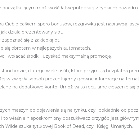
e początkującym możliwość łatwej integracji z rynkiem hazardu on
a Ciebie całkiem sporo bonusów, rozgrywka jest naprawdę fascy
 jak działa prezentowany slot.
zapoznać się z zakładką pt.
nie się obrotem w najlepszych automatach.
oli wpłacać środki i uzyskać maksymalną promocję.
standardzie, dlatego wiele osób, które przyjmują bezpłatną pre
niżej w zwięzły sposób prezentujemy główne informacje na temat
zelane na dodatkowe konto. Umożliwi to regularne cieszenie si
pszych maszyn od pojawienia się na rynku, czyli dokładnie od poc
 i to właśnie nieposkromiony poszukiwacz przygód jest głównym 
ich Wilde szuka tytułowej Book of Dead, czyli Księgi Umarłych.