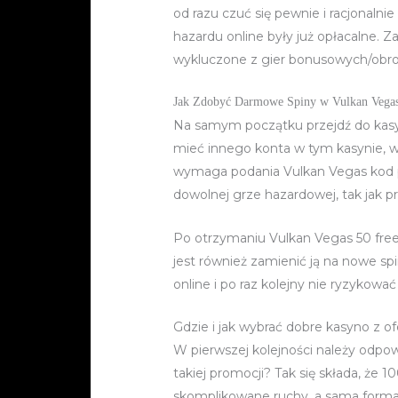
od razu czuć się pewnie i racjonaln
hazardu online były już opłacalne. 
wykluczone z gier bonusowych/obro
Jak Zdobyć Darmowe Spiny w Vulkan Vega
Na samym początku przejdź do kasy
mieć innego konta w tym kasynie, w
wymaga podania Vulkan Vegas kod p
dowolnej grze hazardowej, tak jak pr
Po otrzymaniu Vulkan Vegas 50 free 
jest również zamienić ją na nowe sp
online i po raz kolejny nie ryzykowa
Gdzie i jak wybrać dobre kasyno z o
W pierwszej kolejności należy odpow
takiej promocji? Tak się składa, że 
skomplikowane ruchy, a sama formalno