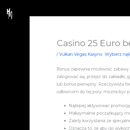
Skip
to
content
Casino 25 Euro b
/
Vulkan Vegas Kasyno ️ Wybierz naj
Bonus zapewnia możliwość zabawy o
zalogować się, przejść do zakładki,
lub bonus pieniężny. Rzeczywista fo
odbiorcom do tej pory, można być 
Najlepiej aktywować promocję
Maksymalnie początkujący mo
Zalety korzystania ze specjaln
Oznacza to, że aby go wykorzy