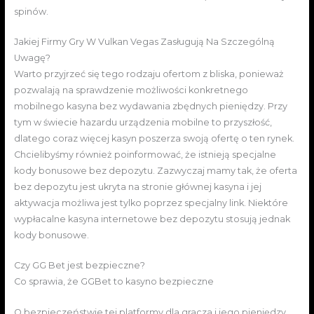
spinów.
Jakiej Firmy Gry W Vulkan Vegas Zasługują Na Szczególną
Uwagę?
Warto przyjrzeć się tego rodzaju ofertom z bliska, ponieważ
pozwalają na sprawdzenie możliwości konkretnego
mobilnego kasyna bez wydawania zbędnych pieniędzy. Przy
tym w świecie hazardu urządzenia mobilne to przyszłość,
dlatego coraz więcej kasyn poszerza swoją ofertę o ten rynek.
Chcielibyśmy również poinformować, że istnieją specjalne
kody bonusowe bez depozytu. Zazwyczaj mamy tak, że oferta
bez depozytu jest ukryta na stronie głównej kasyna i jej
aktywacja możliwa jest tylko poprzez specjalny link. Niektóre
wypłacalne kasyna internetowe bez depozytu stosują jednak
kody bonusowe.
Czy GG Bet jest bezpieczne?
Co sprawia, że GGBet to kasyno bezpieczne
O bezpieczeństwie tej platformy dla gracza i jego pieniędzy