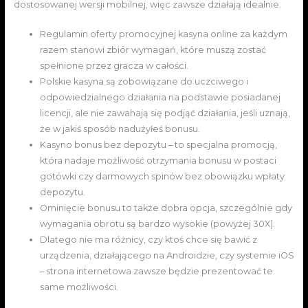
dostosowanej wersji mobilnej, więc zawsze działają idealnie.
Regulamin oferty promocyjnej kasyna online za każdym
razem stanowi zbiór wymagań, które muszą zostać
spełnione przez gracza w całości.
Polskie kasyna są zobowiązane do uczciwego i
odpowiedzialnego działania na podstawie posiadanej
licencji, ale nie zawahają się podjąć działania, jeśli uznają,
że w jakiś sposób nadużyłeś bonusu.
Kasyno bonus bez depozytu – to specjalna promocją,
która nadaje możliwość otrzymania bonusu w postaci
gotówki czy darmowych spinów bez obowiązku wpłaty
depozytu.
Ominięcie bonusu to także dobra opcja, szczególnie gdy
wymagania obrotu są bardzo wysokie (powyżej 30X).
Dlatego nie ma różnicy, czy ktoś chce się bawić z
urządzenia, działającego na Androidzie, czy systemie iOS
– strona internetowa zawsze będzie prezentować te
same możliwości.