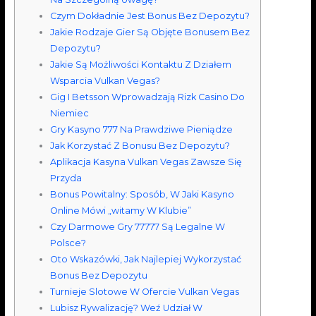
Czym Dokładnie Jest Bonus Bez Depozytu?
Jakie Rodzaje Gier Są Objęte Bonusem Bez
Depozytu?
Jakie Są Możliwości Kontaktu Z Działem
Wsparcia Vulkan Vegas?
Gig I Betsson Wprowadzają Rizk Casino Do
Niemiec
Gry Kasyno 777 Na Prawdziwe Pieniądze
Jak Korzystać Z Bonusu Bez Depozytu?
Aplikacja Kasyna Vulkan Vegas Zawsze Się
Przyda
Bonus Powitalny: Sposób, W Jaki Kasyno
Online Mówi „witamy W Klubie”
Czy Darmowe Gry 77777 Są Legalne W
Polsce?
Oto Wskazówki, Jak Najlepiej Wykorzystać
Bonus Bez Depozytu
Turnieje Slotowe W Ofercie Vulkan Vegas
Lubisz Rywalizację? Weź Udział W