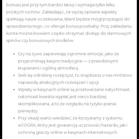
bonusu jest przy tym bardzo łatwy i wymaga tylko kilku
prostych ruchów. Zakładając, że wyżej opisane aspekty
spełniają nasze oczekiwania, klient będzie mógł przystąpić do
sprawdzenia tego, co oferuje bonus powitalny. Przy zakładaniu
konta można bowiem często otrzymać dostęp do darmowych
spinów czy bonusowych środków.
Gry na żywo zapewniają ogromne emocje, jako że
przypominają kasyno tradycyjne — z prawdziwymi
krupierami i ogólną atmosferą.
Jeśli się odrobinę rozejrzysz, to znajdziesz u nas mnóstwo
naprawdę atrakcyjnych rozwiązań i opcji.
Wpłaty w kasynach online są przetwarzane natychmiast,
natomiast kwestia wypłat jest nieco bardziej
skomplikowana, a to ze względu na ryzyko prania
pieniędzy.
Przy okazji warto wiedzieć, że korzystamy z systemu
eCOGRA, który jest gwarancją uczciwości hazardu, jak i
ochroną graczy online w kasynach internetowych.