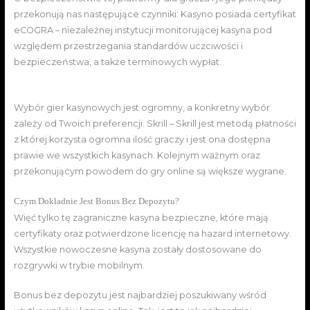
przekonują nas następujące czynniki: Kasyno posiada certyfikat
eCOGRA – niezależnej instytucji monitorującej kasyna pod
względem przestrzegania standardów uczciwości i
bezpieczeństwa, a także terminowych wypłat.
Wybór gier kasynowych jest ogromny, a konkretny wybór
zależy od Twoich preferencji. Skrill – Skrill jest metodą płatności
z której korzysta ogromna ilość graczy i jest ona dostępna
prawie we wszystkich kasynach. Kolejnym ważnym oraz
przekonującym powodem do gry online są większe wygrane.
Czym Dokładnie Jest Bonus Bez Depozytu?
Więć tylko tę zagraniczne kasyna bezpieczne, które mają
certyfikaty oraz potwierdzone licencję na hazard internetowy.
Wszystkie nowoczesne kasyna zostały dostosowane do
rozgrywki w trybie mobilnym.
Bonus bez depozytu jest najbardziej poszukiwany wśród