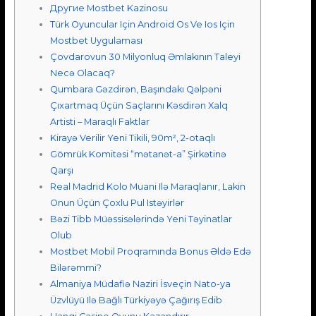
Другие Mostbet Kazinosu
Türk Oyuncular Için Android Os Ve Ios Için
Mostbet Uygulaması
Çovdarovun 30 Milyonluq Əmlakının Taleyi
Necə Olacaq?
Qumbara Gəzdirən, Başındakı Qəlpəni
Çıxartmaq Üçün Saçlarını Kəsdirən Xalq
Artisti – Maraqlı Faktlar
Kirayə Verilir Yeni Tikili, 90m², 2-otaqlı
Gömrük Komitəsi “mətanət-a” Şirkətinə
Qarşı
Real Madrid Kolo Muani Ilə Maraqlanır, Lakin
Onun Üçün Çoxlu Pul Istəyirlər
Bəzi Tibb Müəssisələrində Yeni Təyinatlar
Olub
Mostbet Mobil Proqramında Bonus Əldə Edə
Bilərəmmi?
Almaniya Müdafiə Naziri İsveçin Nato-ya
Üzvlüyü Ilə Bağlı Türkiyəyə Çağırış Edib