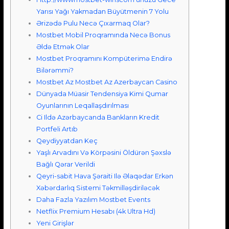
Yarısı Yağı Yakmadan Büyütmenin 7 Yolu
Ərizədə Pulu Necə Çıxarmaq Olar?
Mostbet Mobil Proqramında Necə Bonus
Əldə Etmək Olar
Mostbet Proqramını Kompüterimə Endirə
Bilərəmmi?
Mostbet Az Mostbet Az Azerbaycan Casino
Dünyada Müasir Tendensiya Kimi Qumar
Oyunlarının Leqallaşdırılması
Ci Ildə Azərbaycanda Bankların Kredit
Portfeli Artıb
Qeydiyyatdan Keç
Yaşlı Arvadını Və Körpəsini Öldürən Şəxslə
Bağlı Qərar Verildi
Qeyri-sabit Hava Şəraiti Ilə Əlaqədar Erkən
Xəbərdarlıq Sistemi Təkmilləşdiriləcək
Daha Fazla Yazılım Mostbet Events
Netflix Premium Hesabı (4k Ultra Hd)
Yeni Girişlər