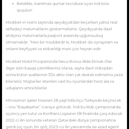
Beləliklə, inanılmaz qumar təcrübəsi üçün indi bizə
qoşulun!
Mostbet-in rəsmi saytında qeydiyyatdan keçərkən yalnız real
istifadəçi məlumatlarını göstərməlisiniz. Qeydiyyatda daxil
etdiyiniz məlumatlarla pasport arasında uyğunsuzluq
olmamalıdır. “Mən bir müddətdir ki, Mostbet-də oynayıram və
onların keyfiyyəti və etibarlılığı məni çox heyran edir.
Mostbet Mobil Proqramında Necə Bonus Əldə Etmək Olar
Əgər sizin başqa çətinlikləriniz olarsa, sayta daxil olduqdan
sonra bütün suallarınızı 7/24 aktiv olan çat dəstək xidmətinə yaza
bilərsiniz. Müştərilər istənilən vaxt bu oyunlardan həzz ala və
uduşlarını artıra bilərlər.
Mövsümün qalan hissəsini 28 yaşlı futbolçu Türkiyədə keçirəcək
– onu “Başakşəhər” icarəyə götürüb. İndi bu klub çempionatda
üçüncü yeri tutur və Konfrans Liqasının 1/8 finalında çıxış edəcək.
2022-ci ilin sonunda veteran Qətərdəki dünya çempionatına
getdi (üç oyun, bir qol), 2023-cü ilin yanvarında isə azad agent