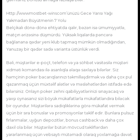
Http://wwwmostbet-winscom’ünüzü Gece Yarısı Yağı
Yakmadan Büyütmenin 7 Yolu
Belçikalı dönə-dönə ehtiyatda qalır, bəzən isə ümumiyyətlə,
matçın ərizəsinə düşmürdü. Yüksək liqalarda pəncərə
bağlanana qədər yeni klub tapmaq mümkün olmadığından,
Yanuzay bir qədər sadə varianta üstünlük verdi.
Bəli, müştərilər e-poçt, telefon və ya söhbət vasitəsilə müştəri
xidməti komandası ilə asanlıqla əlaqə saxlaya bilərlər. Siz
həmçinin poker bacarıqlarınızı təkmilləşdirmək və daha çox pul
qazanmaq üçün müxtəlif alətlər və məsləhətlərdən istifadə edə
bilərsiniz. Onlayn poker zehni qabiliyyətlərinizi sınayacaq və
yaxşı oynasanız sizi böyük mükafatlarla mükafatlandıra biləcək
bir oyundur. Müştərilərə sadiqliklərinə görə mükafat vermək
üçün bir sıra bonuslar və promosyonlar təklif edir. Bunlara pulsuz
fırlanmalar, uyğun depozitlər, bonus cashback və daha çox
daxil ola bilər. Müştərilər bütün mövcud təkliflərdən
yararlanmaq üçün vebsaytı mütəmadi olaraq yoxlamağa dəvət