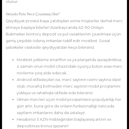
olunur.
Ərizədə Pulu Necə Çıxarmaq Olar?
Qeydiyyat prosesi başa çatdıqdan sonra müştərilər dərhal mərc
etməyə başlaya bilərlər! Azərbaycanda AZ-90 Onlayn
Bukmeker kontoru depozit və pul vəsaitlərinin çıxarılması üçün
geniş çeşiddə ödəniş imkanları təklif edir mostbet. Sosial
şəbəkələr vasitəsilə qeydiyyatdan keçə bilərsiniz.
Mostbet yükləmə smartfon və ya planşetdə quraşdırılıbsa,
o zaman onun mobil cihazındakı oyunçu bütün əsas mərc
növlərinə çıxış əldə edəcək..
Android istifadəçiləri isə, mərc saytının rəsmi saytına daxil
olub, müvafiq bölmədən mərc saytının mobil proqramını
yükləyə və rahatlıqla istifadə edə bilərsiniz.
İdman mərcləri üçün mobil proqramların populyarlığı hər
gün artır, buna görə də onların funksionallığı nəticədə
saytların imkanlarını daha da üstələyir.
Hesabınızı 3 AZN məbləğindən başlayaraq artırın və
depozitinizə bonus qazanın!