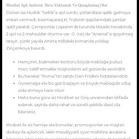
Mostbet Apk Android: Necə Yükləmək Və Quraşdırmaq Olar
Dünən isə Mudrik “Seltik”ə qol vurdu, şotlandlara qalib gəlməyə
imkan vermədi, baxmayaraq ki, Trubinin qapılarındakı şanslar
qatil yaratdı. Çempionlar Liqasının iki turunda Mixailin hesabında
2 qol və 2 məhsuldar ötürmə var. O, özü də “Arsenal”a qoşulmaq
istəyir, çünki yayda Arteta millidəki komanda yoldaşı
Zinçenkoya baxırdı.
Həmçinin, bukmeker kontoru böyük məbləğə pulsuz
mərc təklif etməklə müştərilərini ad günündə sevindirir.
Bu hərəkət “Roma”nın sahibi Den Fridkini hiddətləndirib.
Oynamağa elə bu gün başlayın və böyük məbləğdə uduş
əldə etməyə hazır olun!
Məhz buna görə siz Mostbet.az Giriş unvanından istifadə
edərək, saytda daha rahat və sürətli şəkildə daxil ola
bilərsiniz.
Mosbet ilə siz həmişə əla bonuslar, promosyonlar və müştəri
dəstəyi ilə əyləncəli, lakin məsuliyyətli oyun mühitinə arxalana