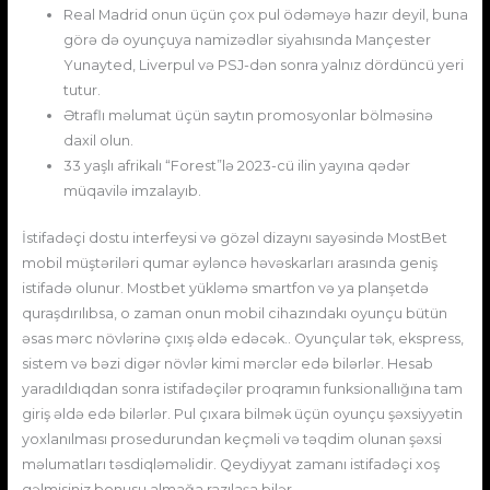
Real Madrid onun üçün çox pul ödəməyə hazır deyil, buna
görə də oyunçuya namizədlər siyahısında Mançester
Yunayted, Liverpul və PSJ-dən sonra yalnız dördüncü yeri
tutur.
Ətraflı məlumat üçün saytın promosyonlar bölməsinə
daxil olun.
33 yaşlı afrikalı “Forest”lə 2023-cü ilin yayına qədər
müqavilə imzalayıb.
İstifadəçi dostu interfeysi və gözəl dizaynı sayəsində MostBet
mobil müştəriləri qumar əyləncə həvəskarları arasında geniş
istifadə olunur. Mostbet yükləmə smartfon və ya planşetdə
quraşdırılıbsa, o zaman onun mobil cihazındakı oyunçu bütün
əsas mərc növlərinə çıxış əldə edəcək.. Oyunçular tək, ekspress,
sistem və bəzi digər növlər kimi mərclər edə bilərlər. Hesab
yaradıldıqdan sonra istifadəçilər proqramın funksionallığına tam
giriş əldə edə bilərlər. Pul çıxara bilmək üçün oyunçu şəxsiyyətin
yoxlanılması prosedurundan keçməli və təqdim olunan şəxsi
məlumatları təsdiqləməlidir. Qeydiyyat zamanı istifadəçi xoş
gəlmisiniz bonusu almağa razılaşa bilər.