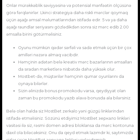
Onlar mürəkkəblik səviyyəsinə və potensial mənfəətin ölçüsünə
görə fərqlənirlər. Lkinci strategiya daha riskli mərclər qoymaq
üçün aşağı əmsal məlumatlarından istifadə edir. 5 və ya daha
aşağı raundlar seriyasını gözlədikdən sonra siz mərc edib 2.00
əmsalla birini götürməlisiniz.
Oyunu mümkün qədər sərfəli və sadə etmək üçün bir çox
amilləri nəzərə almaq vacibdir.
Həmçinin adətən belə kreativ mərc bazarlarının əmsalları
da sıradan marketlərə nisbətdə daha yüksək olur.
Mostbet-də, müştərilər həmçinin qumar oyunlarını da
oynaya bilərlər.
Sizin əlinizdə bonus promokodu varsa, qeydiyyat olan
zaman bu promokodu yazıb əlavə bonusda ala bilərsiniz.
Belə olan halda siz MostBet zerkalo yəni güzgü linklərindən
istifadə etməlisiniz. Sözünü etdiyimiz MostBet зеркало linkləri
vasitəsi ilə siz, rəsmi domen adresi bloklansa da mərc kontoruna
daxil ola biləcəksiniz. Onu da qeyd etmək lazımdır ki, saytımızda
sizlər üçün MostBet зеркало linkləri yerləşdirmişik.