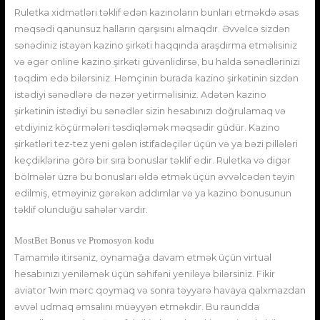
Ruletka xidmətləri təklif edən kazinoların bunları etməkdə əsas
məqsədi qanunsuz halların qarşısını almaqdır. Əvvəlcə sizdən
sənədiniz istəyən kazino şirkəti haqqında araşdırma etməlisiniz
və əgər online kazino şirkəti güvənlidirsə, bu halda sənədlərinizi
təqdim edə bilərsiniz. Həmçinin burada kazino şirkətinin sizdən
istədiyi sənədlərə də nəzər yetirməlisiniz. Adətən kazino
şirkətinin istədiyi bu sənədlər sizin hesabınızı doğrulamaq və
etdiyiniz köçürmələri təsdiqləmək məqsədir güdür. Kazino
şirkətləri tez-tez yeni gələn istifadəçilər üçün və ya bəzi pillələri
keçdiklərinə görə bir sıra bonuslar təklif edir. Ruletka və digər
bölmələr üzrə bu bonusları əldə etmək üçün əvvəlcədən təyin
edilmiş, etməyiniz gərəkən addımlar və ya kazino bonusunun
təklif olunduğu sahələr vardır.
MostBet Bonus ve Promosyon kodu
Tamamilə itirsəniz, oynamağa davam etmək üçün virtual
hesabınızı yeniləmək üçün səhifəni yeniləyə bilərsiniz. Fikir
aviator 1win mərc qoymaq və sonra təyyarə havaya qalxmazdan
əvvəl udmaq əmsalını müəyyən etməkdir. Bu raundda