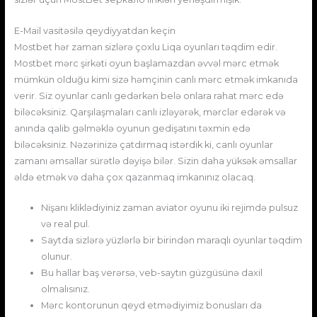
E-Mail vasitəsilə qeydiyyatdan keçin
Mostbet hər zaman sizlərə çoxlu Liqa oyunları təqdim edir.
Mostbet mərc şirkəti oyun başlamazdan əvvəl mərc etmək
mümkün olduğu kimi sizə həmçinin canlı mərc etmək imkanıda
verir. Siz oyunlar canlı gedərkən belə onlara rahat mərc edə
biləcəksiniz. Qarşılaşmaları canlı izləyərək, mərclər edərək və
anında qalib gəlməklə oyunun gedişatını təxmin edə
biləcəksiniz. Nəzərinizə çatdırmaq istərdik ki, canlı oyunlar
zamanı əmsallar sürətlə dəyişə bilər. Sizin daha yüksək əmsallar
əldə etmək və daha çox qazanmaq imkanınız olacaq.
Nişanı kliklədiyiniz zaman aviator oyunu iki rejimdə pulsuz
və real pul.
Saytda sizlərə yüzlərlə bir birindən maraqlı oyunlar təqdim
olunur.
Bu hallar baş verərsə, veb-saytın güzgüsünə daxil
olmalısınız.
Mərc kontorunun qeyd etmədiyimiz bonusları da