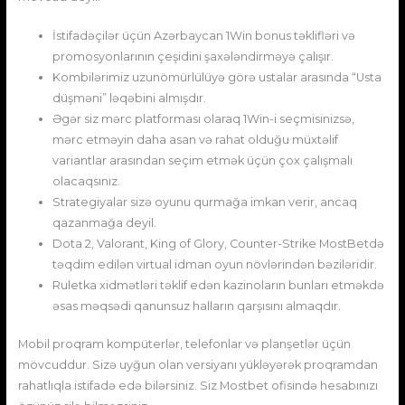
İstifadəçilər üçün Azərbaycan 1Win bonus təklifləri və
promosyonlarının çeşidini şaxələndirməyə çalışır.
Kombilərimiz uzunömürlülüyə görə ustalar arasında “Usta
düşməni” ləqəbini almışdır.
Əgər siz mərc platforması olaraq 1Win-i seçmisinizsə,
mərc etməyin daha asan və rahat olduğu müxtəlif
variantlar arasından seçim etmək üçün çox çalışmalı
olacaqsınız.
Strategiyalar sizə oyunu qurmağa imkan verir, ancaq
qazanmağa deyil.
Dota 2, Valorant, King of Glory, Counter-Strike MostBetdə
təqdim edilən virtual idman oyun növlərindən bəziləridir.
Ruletka xidmətləri təklif edən kazinoların bunları etməkdə
əsas məqsədi qanunsuz halların qarşısını almaqdır.
Mobil proqram kompüterlər, telefonlar və planşetlər üçün
mövcuddur. Sizə uyğun olan versiyanı yükləyərək proqramdan
rahatlıqla istifadə edə bilərsiniz. Siz Mostbet ofisində hesabınızı