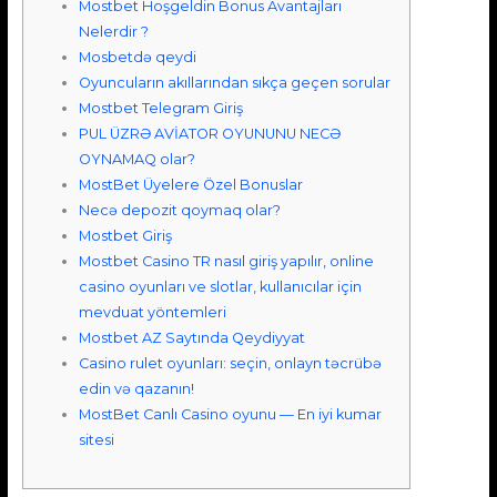
Mostbet Hoşgeldin Bonus Avantajları
Nelerdir ?
Mosbetdə qeydi
Oyuncuların akıllarından sıkça geçen sorular
Mostbet Telegram Giriş
PUL ÜZRƏ AVİATOR OYUNUNU NECƏ
OYNAMAQ olar?
MostBet Üyelere Özel Bonuslar
Necə depozit qoymaq olar?
Mostbet Giriş
Mostbet Casino TR nasıl giriş yapılır, online
casino oyunları ve slotlar, kullanıcılar için
mevduat yöntemleri
Mostbet AZ Saytında Qeydiyyat
Casino rulet oyunları: seçin, onlayn təcrübə
edin və qazanın!
MostBet Canlı Casino oyunu — En iyi kumar
sitesi