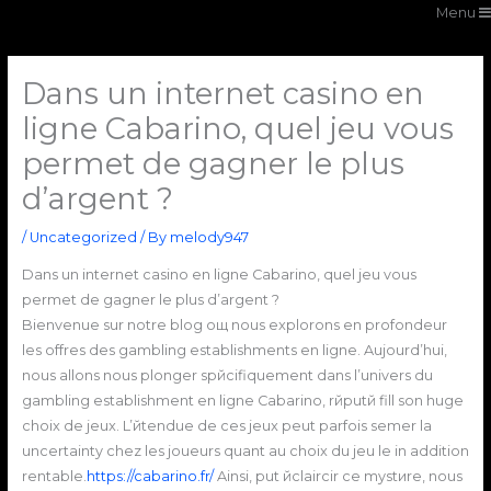
Skip
Menu
to
content
Dans un internet casino en
ligne Cabarino, quel jeu vous
permet de gagner le plus
d’argent ?
/
Uncategorized
/ By
melody947
Dans un internet casino en ligne Cabarino, quel jeu vous
permet de gagner le plus d’argent ?
Bienvenue sur notre blog oщ nous explorons en profondeur
les offres des gambling establishments en ligne. Aujourd’hui,
nous allons nous plonger spйcifiquement dans l’univers du
gambling establishment en ligne Cabarino, rйputй fill son huge
choix de jeux. L’йtendue de ces jeux peut parfois semer la
uncertainty chez les joueurs quant au choix du jeu le in addition
rentable.
https://cabarino.fr/
Ainsi, put йclaircir ce mystиre, nous