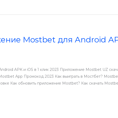
ние Mostbet для Android APK
Android APK и iOS в 1 клик 2023 Приложение Mostbet UZ ска
Mostbet App Промокод 2023 Как выиграть в Мостбет? Mostbet
новке Как обновить приложение Mostbet? Как скачать Mostb