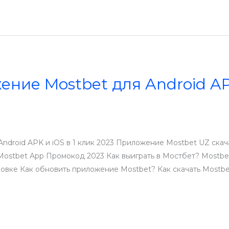
ние Mostbet для Android APK
Android APK и iOS в 1 клик 2023 Приложение Mostbet UZ ска
Mostbet App Промокод 2023 Как выиграть в Мостбет? Mostbet
новке Как обновить приложение Mostbet? Как скачать Mostb