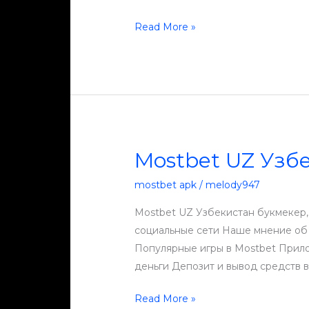
Read More »
Mostbet UZ Узб
Mostbet
UZ
mostbet apk
/
melody947
Узбекистан
букмекер,
Mostbet UZ Узбекистан букмекер,
казино,
социальные сети Наше мнение об 
приложени
Популярные игры в Mostbet Прил
деньги Депозит и вывод средств 
Read More »