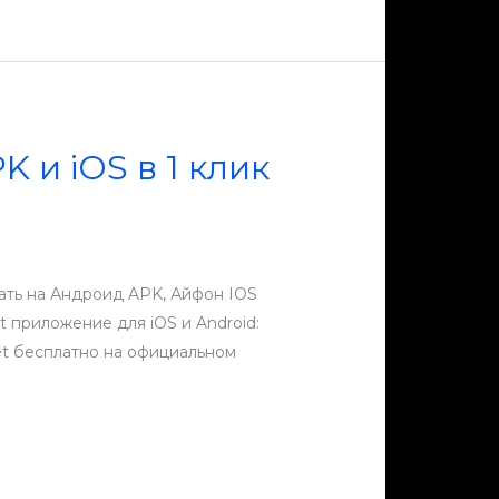
 и iOS в 1 клик
чать на Андроид APK, Айфон IOS
 приложение для iOS и Android:
et бесплатно на официальном