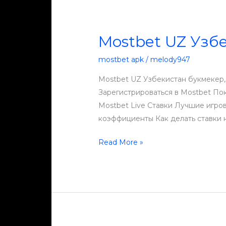
Mostbet UZ Узб
Mostbet
UZ
mostbet apk
/
melody947
Узбекистан
букмекер,
Mostbet UZ Узбекистан букмекер,
казино,
Зарегистрироваться в Mostbet По
приложени
Mostbet Live Ставки Лучшие игров
коэффициенты Как делать ставки н
Read More »