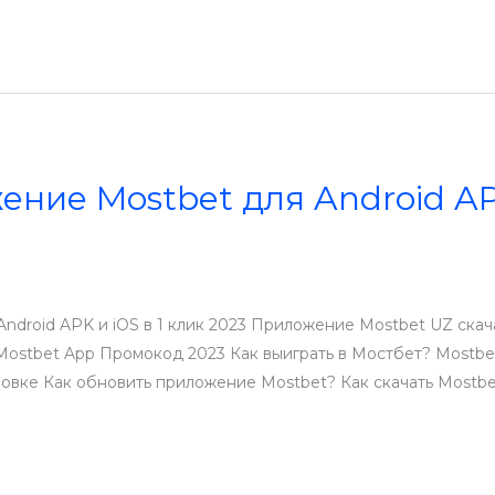
ние Mostbet для Android APK
Android APK и iOS в 1 клик 2023 Приложение Mostbet UZ ска
Mostbet App Промокод 2023 Как выиграть в Мостбет? Mostbet
новке Как обновить приложение Mostbet? Как скачать Mostb