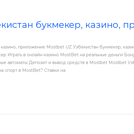
екистан букмекер, казино, 
 казино, приложение Mostbet UZ Узбекистан букмекер, кази
кер Играть в онлайн-казино MostBet на реальные деньги Бо
ые автоматы Депозит и вывод средств в Mostbet Mostbet Уз
а спорт в MostBet? Ставки на