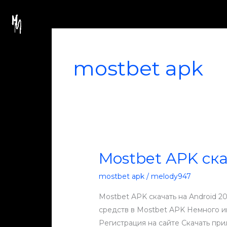
Skip
to
content
mostbet apk
Mostbet APK ска
Mostbet
APK
mostbet apk
/
melody947
скачать
на
Mostbet APK скачать на Android 
Android
средств в Mostbet APK Немного и
202
Регистрация на сайте Скачать прил