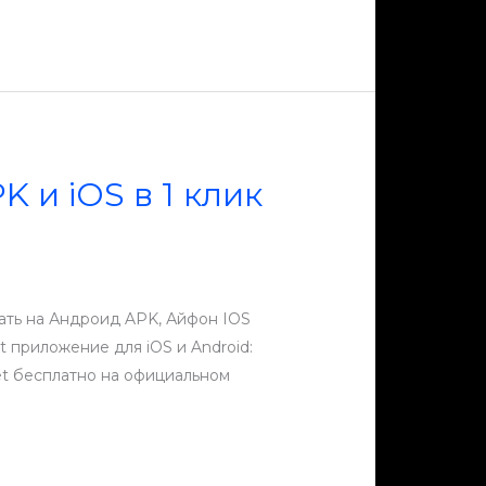
 и iOS в 1 клик
чать на Андроид APK, Айфон IOS
 приложение для iOS и Android:
et бесплатно на официальном