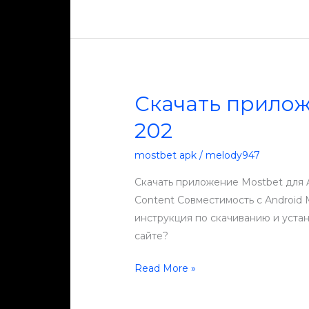
Скачать приложе
Скачать
приложение
202
Mostbet
для
mostbet apk
/
melody947
Android
Скачать приложение Mostbet для 
APK
Content Совместимость с Android 
и
инструкция по скачиванию и уста
iOS
сайте?
в
1
Read More »
клик
202