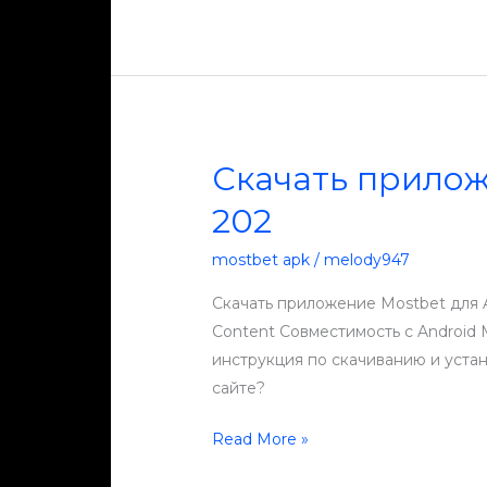
202
Скачать приложе
Скачать
приложение
202
Mostbet
для
mostbet apk
/
melody947
Android
Скачать приложение Mostbet для 
APK
Content Совместимость с Android 
и
инструкция по скачиванию и уста
iOS
сайте?
в
1
Read More »
клик
202