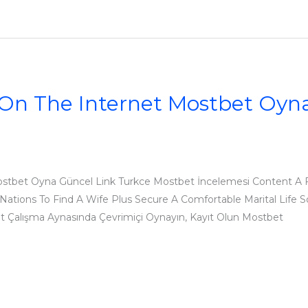
On The Internet Mostbet Oyna
tbet Oyna Güncel Link Turkce Mostbet İncelemesi Content A Fu
 Nations To Find A Wife Plus Secure A Comfortable Marital Life
t Çalışma Aynasında Çevrimiçi Oynayın, Kayıt Olun Mostbet