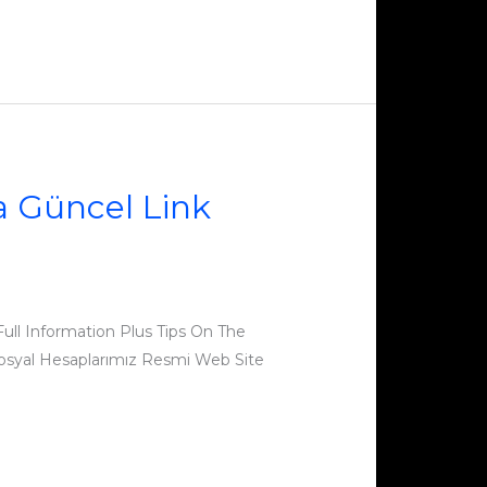
 Güncel Link
ll Information Plus Tips On The
 Sosyal Hesaplarımız Resmi Web Site