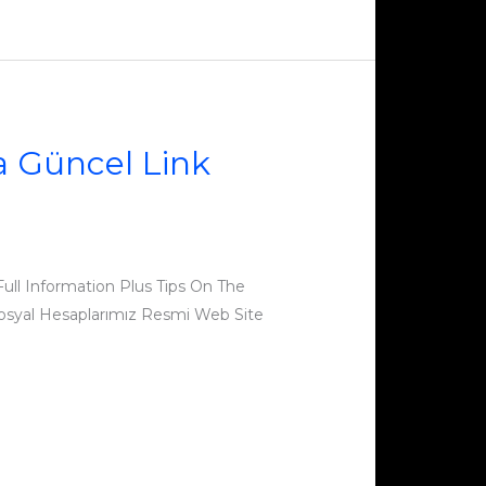
 Güncel Link
ll Information Plus Tips On The
 Sosyal Hesaplarımız Resmi Web Site