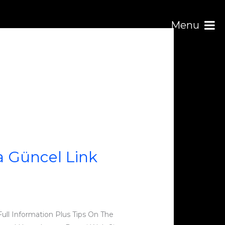
Menu
 Güncel Link
ll Information Plus Tips On The