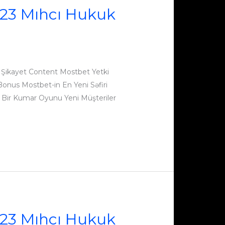
023 Mıhcı Hukuk
 Şikayet Content Mostbet Yetki
onus Mostbet-in En Yeni Səfiri
 Bir Kumar Oyunu Yeni Müşteriler
023 Mıhcı Hukuk