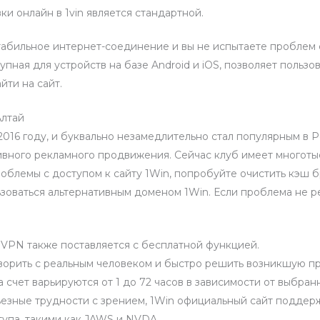
и онлайн в 1vin является стандартной.
стабильное интернет-соединение и вы не испытаете проблем 
пная для устройств на базе Android и iOS, позволяет пользо
йти на сайт.
Алтай
2016 году, и буквально незамедлительно стал популярным в Р
вного рекламного продвижения. Сейчас клуб имеет многоты
проблемы с доступом к сайту 1Win, попробуйте очистить кэш 
зоваться альтернативным доменом 1Win. Если проблема не р
h VPN также поставляется с бесплатной функцией.
ворить с реальным человеком и быстро решить возникшую п
 счет варьируются от 1 до 72 часов в зависимости от выбран
рьезные трудности с зрением, 1Win официальный сайт поддер
упа, такими как JAWS и NVDA.