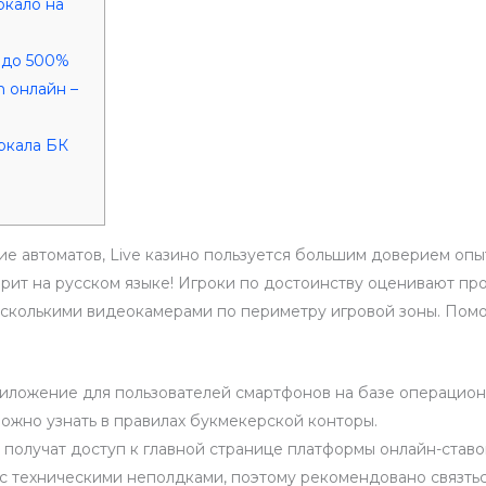
ркало на
т до 500%
n онлайн –
еркала БК
е автоматов, Live казино пользуется большим доверием опы
орит на русском языке! Игроки по достоинству оценивают п
есколькими видеокамерами по периметру игровой зоны. Пом
риложение для пользователей смартфонов на базе операционн
ожно узнать в правилах букмекерской конторы.
 получат доступ к главной странице платформы онлайн-ставо
 с техническими неполдками, поэтому рекомендовано связть