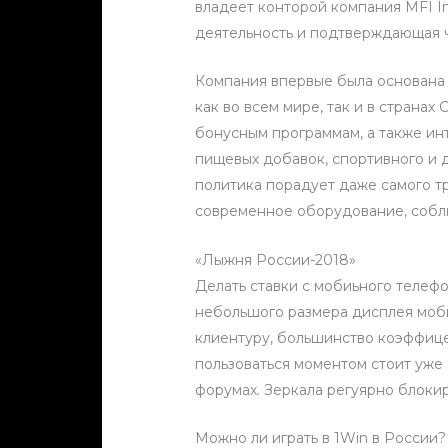
владеет конторой компания MFI I
деятельность и подтверждающая ч
Компания впервые была основана в
как во всем мире, так и в стран
бонусным программам, а также и
пищевых добавок, спортивного и 
политика порадует даже самого 
современное оборудование, соблю
«Лыжня России-2018»
Делать ставки с мобиьного телефо
небольшого размера дисплея моби
клиентуру, большинство коэффицен
пользоваться моментом стоит уже 
форумах. Зеркала регуярно блокир
Можно ли играть в 1Win в России?