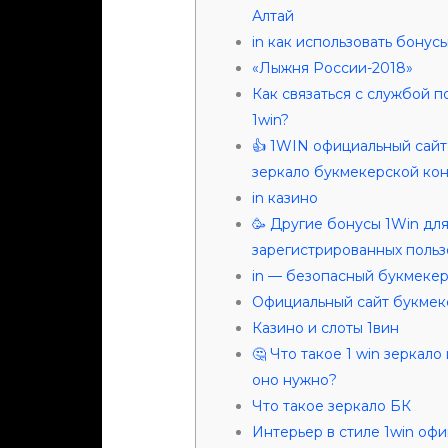
Алтай
in как использовать бонус
«Лыжня России-2018»
Как связаться с службой 
1win?
👍 1WIN официальный сайт
зеркало букмекерской ко
in казино
🥳 Другие бонусы 1Win дл
зарегистрированных поль
in — безопасный букмеке
Официальный сайт букмек
Казино и слоты 1вин
🤔 Что такое 1 win зеркало
оно нужно?
Что такое зеркало БК
Интерьер в стиле 1win оф