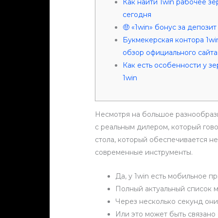
Как найти 1win рабочее зе
сегодня
🤑 «1win» бонус за депози
Букмекерская контора 1wi
обзор официального сайта
Как есть особенности у з
1win
Несмотря на большое разнообрази
с реальным дилером, который гов
стола, который обеспечивается н
современные инструменты.
Да, у 1win есть мобильное п
Полный актуальный список м
Через несколько секунд они
Или это может быть связано