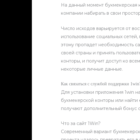
На данный момент букмекерская к
компании набирать в свои просто
Число исходов варьируется от во
использование социальных сетей,
этому пропадет необходимость са
своей страны и принять пользова
конторы, и получит доступ ко вс
некоторые личные данные.
Как связаться с службой поддержки 1win
Для установки приложения 1win н
букмекерской конторы или найти е
получают дополнительный бонус о
Что за сайт 1Win?
Современный вариант букмекерско
проекта удалось превратить его в