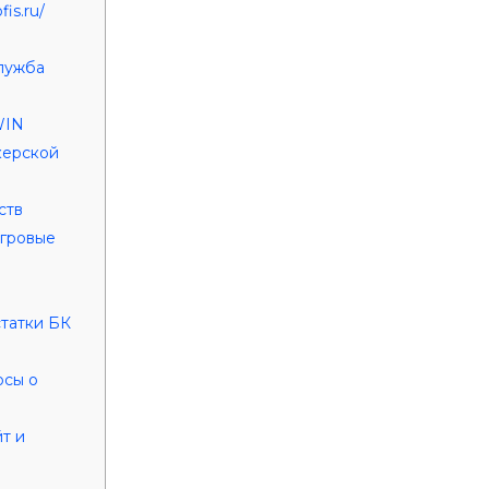
is.ru/
служба
WIN
керской
ств
и гровые
татки БК
осы о
т и