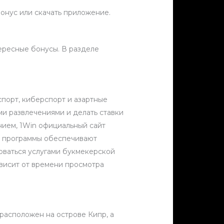
бонус или скачать приложение.
ересные бонусы. В разделе
спорт, киберспорт и азартные
ми развлечениями и делать ставки
нием, 1Win официальный сайт
и программы обеспечивают
оваться услугами букмекерской
ависит от времени просмотра
 расположен на острове Кипр, а