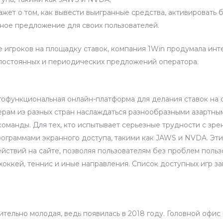
жет о том, как вывести выигранные средства, активировать 
ное предложение для своих пользователей.
 игроков на площадку ставок, компания 1Win продумала инт
 постоянных и периодических предложений оператора.
гофункциональная онлайн-платформа для делания ставок на 
лерам из разных стран наслаждаться разнообразными азартны
оманды. Для тех, кто испытывает серьезные трудности с зре
ограммами экранного доступа, такими как JAWS и NVDA. Эт
йствий на сайте, позволяя пользователям без проблем польз
 хоккей, теннис и иные направления. Список доступных игр з
?
тельно молодая, ведь появилась в 2018 году. Головной офис