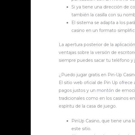
Si ya tiene una dirección de co
también la casilla con su nom
El sistema se adapta a los pará
casino en un formato simplifi
La apertura posterior de la aplicaci
ventajas sobre la versión de escrito
siempre puedes sacar tu teléfono y 
¿Puedo jugar gratis en Pin-Up Casi
El sitio web oficial de Pin Up ofrece
pagos justos y un montón de emocion
tradicionales como en los casinos en
espíritu de la casa de juego.
PinUp Casino, que tiene una li
este sitio.