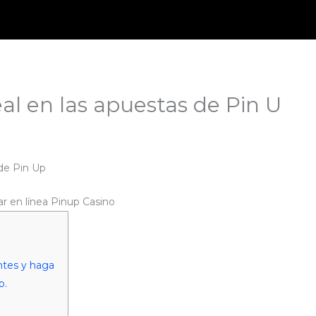
al en las apuestas de Pin U
 de Pin Up
ar en línea Pinup Casino
ntes y haga
p.