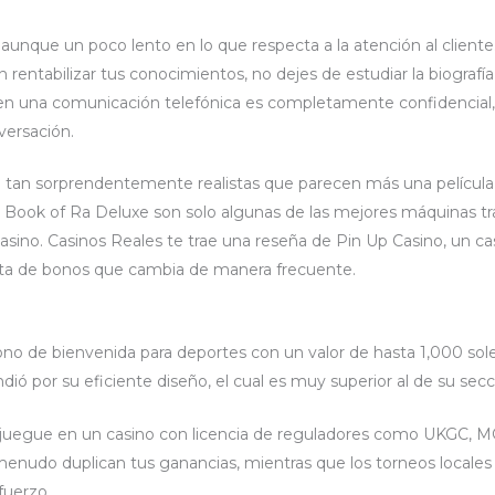
 aunque un poco lento en lo que respecta a la atención al cliente
n rentabilizar tus conocimientos, no dejes de estudiar la biografí
en una comunicación telefónica es completamente confidencial,
nversación.
 tan sorprendentemente realistas que parecen más una películ
y Book of Ra Deluxe son solo algunas de las mejores máquinas 
sino. Casinos Reales te trae una reseña de Pin Up Casino, un casi
rta de bonos que cambia de manera frecuente.
no de bienvenida para deportes con un valor de hasta 1,000 sol
ió por su eficiente diseño, el cual es muy superior al de su sec
egue en un casino con licencia de reguladores como UKGC, MG
 menudo duplican tus ganancias, mientras que los torneos locale
fuerzo.