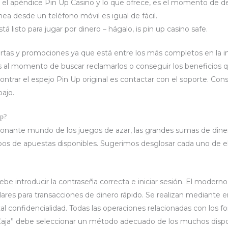
 el apéndice Pin Up Casino y lo que ofrece, es el momento de de
línea desde un teléfono móvil es igual de fácil.
 listo para jugar por dinero – hágalo, is pin up casino safe.
rtas y promociones ya que está entre los más completos en la in
al momento de buscar reclamarlos o conseguir los beneficios qu
ntrar el espejo Pin Up original es contactar con el soporte. Co
bajo.
Up?
ante mundo de los juegos de azar, las grandes sumas de dinero y
ipos de apuestas disponibles. Sugerimos desglosar cada uno de ell
ebe introducir la contraseña correcta e iniciar sesión. El modern
es para transacciones de dinero rápido. Se realizan mediante en
l confidencialidad. Todas las operaciones relacionadas con los f
 “Caja” debe seleccionar un método adecuado de los muchos dispon