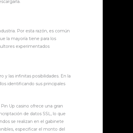
scargarla.
dustria. Por esta razón, es común
e la mayoría tiene para los
nsultores experimentados
 las infinitas posibilidades. En la
os identificando sus principales
o Pin Up casino ofrece una gran
criptación de datos SSL, lo que
ondos se realizan en el gabinete
ibles, especificar el monto del