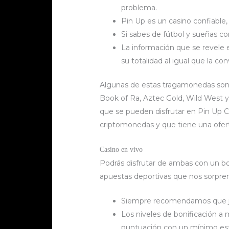
problema.
Pin Up es un casino confiable,
Si sabes de fútbol y sueñas co
La información que se revele 
su totalidad al igual que la co
Algunas de estas tragamonedas son
Book of Ra, Aztec Gold, Wild West 
que se pueden disfrutar en Pin Up Ca
criptomonedas y que tiene una ofe
Casino en vivo
Podrás disfrutar de ambas con un bo
apuestas deportivas que nos sorprend
Siempre recomendamos que ju
Los niveles de bonificación a
puntuación con un mínimo es