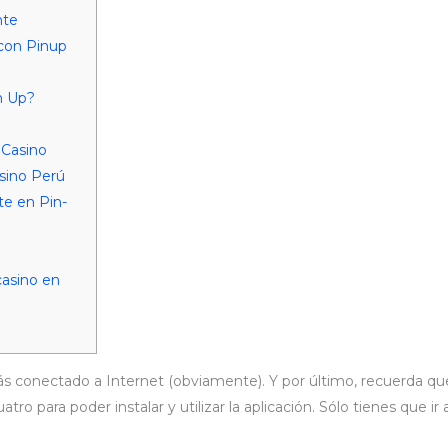
nte
con Pinup
n Up?
 Casino
asino Perú
e en Pin-
casino en
tás conectado a Internet (obviamente). Y por último, recuerda q
o para poder instalar y utilizar la aplicación. Sólo tienes que ir