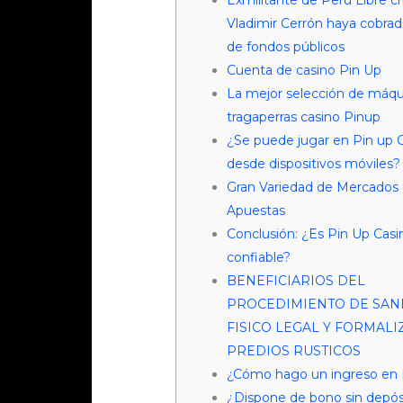
Vladimir Cerrón haya cobrad
de fondos públicos
Cuenta de casino Pin Up
La mejor selección de máqu
tragaperras casino Pinup
¿Se puede jugar en Pin up 
desde dispositivos móviles?
Gran Variedad de Mercados
Apuestas
Conclusión: ¿Es Pin Up Casi
confiable?
BENEFICIARIOS DEL
PROCEDIMIENTO DE SA
FISICO LEGAL Y FORMALI
PREDIOS RUSTICOS
¿Cómo hago un ingreso en 
¿Dispone de bono sin depós