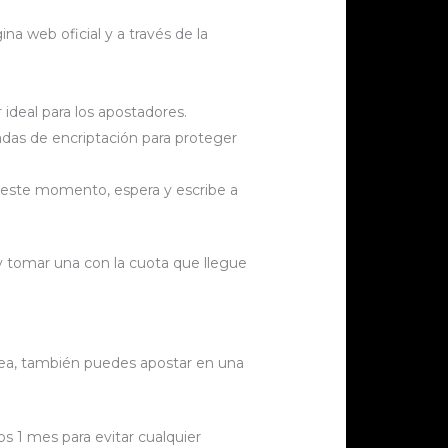
na web oficial y a través de la
ideal para los apostadores.
adas de encriptación para proteger
 este momento, espera y escribe a
y tomar una con la cuota que llegue
ínea, también puedes apostar en una
os 1 mes para evitar cualquier