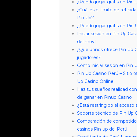
¿Puedo jugar gratis en Pin-
¿Cuál es el límite de retirada
Pin Up?
¿Puedo jugar gratis en Pin 
Iniciar sesión en Pin Up Cas
del móvil
¿Qué bonos ofrece Pin Up C
jugadores?
Cómo iniciar ​sesión en P​in
Pin Up Casino Perú – Sitio of
Up Casino Online
Haz tus sueños realidad co
de ganar en Pinup Casino
¿Está restringido el acceso a
Soporte técnico de Pin Up 
Comparación de competido
casinos Pin-up del Perú
Exmilitante de Perú Libre cr