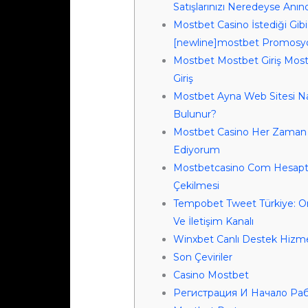
Satışlarınızı Neredeyse Anın
Mostbet Casino İstediği Gib
[newline]mostbet Promosy
Mostbet Mostbet Giriş Most
Giriş
Mostbet Ayna Web Sitesi Na
Bulunur?
Mostbet Casino Her Zaman
Ediyorum
Mostbetcasino Com Hesapt
Çekilmesi
Tempobet Tweet Türkiye: On
Ve İletişim Kanalı
Winxbet Canlı Destek Hizm
Son Çeviriler
Casino Mostbet
Регистрация И Начало Ра