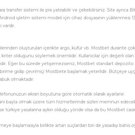
 transfer sistemi ile pra yatırabilir ve çekebilirsiniz. Site ayrıca 
Android işletim sistemi modeli için cihaz dosyasının yüklenmesi 1
 vardır.
irilerinden oluşturulan içerikte argo, küfür vb. Mostbet durante 
kriter olduğunu söylemek önemlidir. Kullanıcılar için değerli ola
ridir. Eğer bu sürede yetişemezseniz, Mostbet standart depozito
u birime gidip çevrimiçi Mostbete başlamak yeterlidir. Bütçeye uy
abuk olmaktadır.
lefonunuzun ekran boyutuna göre otomatik olarak ayarlanır.
alanı başta olmak üzere tüm hizmetlerinde sizleri memnun edecek
ise türkiye yasalarına aykırı olduğu yönde olsa da bu Mostbet casi
eye başlamasıyla birlikte artan suçlardan biri de yasadışı bahis