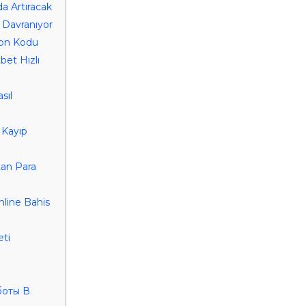
da Artıracak
i Davranıyor
on Kodu
bet Hızlı
sıl
 Kayıp
an Para
line Bahis
eti
боты В