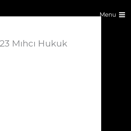
Menu
023 Mıhcı Hukuk