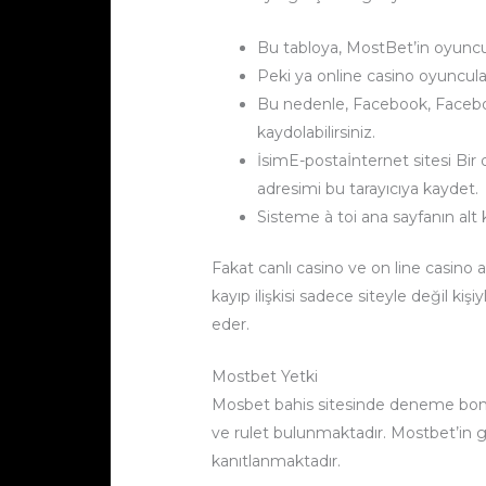
Bu tabloya, MostBet’in oyunc
Peki ya online casino oyuncula
Bu nedenle, Facebook, Faceboo
kaydolabilirsiniz.
İsimE-postaİnternet sitesi Bir
adresimi bu tarayıcıya kaydet.
Sisteme à toi ana sayfanın alt k
Fakat canlı casino ve on line casino 
kayıp ilişkisi sadece siteyle değil ki
eder.
Mostbet Yetki
Mosbet bahis sitesinde deneme bonus
ve rulet bulunmaktadır. Mostbet’in gü
kanıtlanmaktadır.