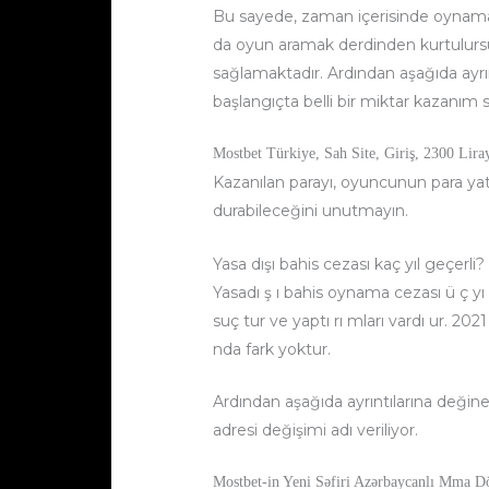
Bu sayede, zaman içerisinde oynamakt
da oyun aramak derdinden kurtulursu
sağlamaktadır. Ardından aşağıda ayrınt
başlangıçta belli bir miktar kazanım 
Mostbet Türkiye, Sah Site, Giriş, 2300 Lir
Kazanılan parayı, oyuncunun para ya
durabileceğini unutmayın.
Yasa dışı bahis cezası kaç yıl geçerli?
Yasadı ş ı bahis oynama cezası ü ç yı
suç tur ve yaptı rı mları vardı ur. 202
nda fark yoktur.
Ardından aşağıda ayrıntılarına değinec
adresi değişimi adı veriliyor.
Mostbet-in Yeni Səfiri Azərbaycanlı Mma 