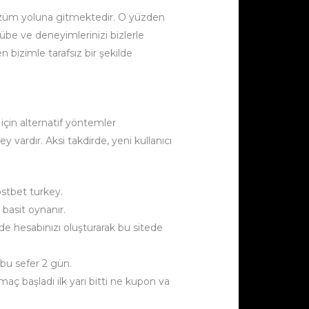
 çözüm yoluna gitmektedir. O yüzden
be ve deneyimlerinizi bizlerle
 bizimle tarafsız bir şekilde
için alternatif yöntemler
 vardır. Aksi takdirde, yeni kullanıcı
ostbet turkey.
 basit oynanır.
de hesabınızı oluşturarak bu sitede
 bu sefer 2 gün.
aç başladı ilk yarı bitti ne kupon va