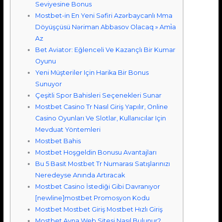
Seviyesine Bonus
Mostbet-in En Yeni Səfiri Azərbaycanlı Mma
Döyüşçüsü Nəriman Abbasov Olacaq » Ami̇a
Az
Bet Aviator: Eğlenceli Ve Kazançlı Bir Kumar
Oyunu
Yeni Müşteriler Için Harika Bir Bonus
Sunuyor
Çeşitli Spor Bahisleri Seçenekleri Sunar
Mostbet Casino Tr Nasıl Giriş Yapılır, Online
Casino Oyunları Ve Slotlar, Kullanıcılar Için
Mevduat Yöntemleri
Mostbet Bahis
Mostbet Hoşgeldin Bonusu Avantajları
Bu 5 Basit Mostbet Tr Numarası Satışlarınızı
Neredeyse Anında Artıracak
Mostbet Casino İstediği Gibi Davranıyor
[newline]mostbet Promosyon Kodu
Mostbet Mostbet Giriş Mostbet Hızlı Giriş
Mostbet Ayna Web Sitesi Nasıl Bulunur?