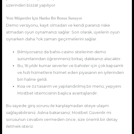
üzerinden bizzat yapılıyor.
Yeni Müşteriler Için Harika Bir Bonus Sunuyor
Demo versiyonu, kayıt olmadan ve kendi paranızı riske
atmadan oyun oynamanızı sağlar. Son olarak, üyelerin oyun
oynarken daha ?ok zaman geçirmelerini sağlar.
Bilmiyorsanız da bahis-casino sitelerinin demo
sunumlarından öğrenmeniz birkaç dakikanızı alacaktır.
Bu, 16 yıldır kumar severler ve bahisler için çok kapsamlı
ve hızlı hizmetlere hizmet eden piyasanın en iyilerinden
biri haline geldi.
Kısa ve öz tasarım ve yapılandırılmış bir menü, yepyeni
Mostbet istemcisinin başlıca avantajlarıdır.
Bu sayede giriş sorunu ile karşılaşmadan siteye ulaşım
sağlayabilirsiniz. Aslına bakarsanız; Mostbet Güvenilir mi
sorusunun cevabını vermeden önce, size önemli bir detay
iletmek isteriz.