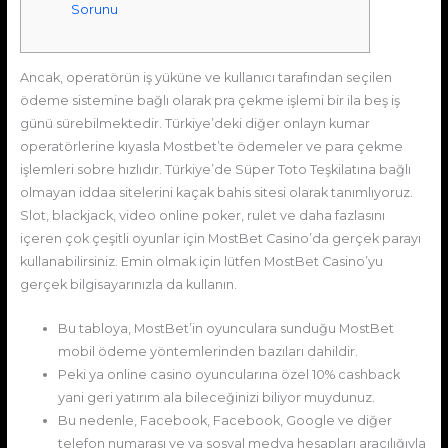
Sorunu
Ancak, operatörün iş yüküne ve kullanıcı tarafından seçilen
ödeme sistemine bağlı olarak pra çekme işlemi bir ila beş iş
günü sürebilmektedir. Türkiye’deki diğer onlayn kumar
operatörlerine kıyasla Mostbet’te ödemeler ve para çekme
işlemleri sobre hızlıdır. Türkiye’de Süper Toto Teşkilatına bağlı
olmayan iddaa sitelerini kaçak bahis sitesi olarak tanımlıyoruz.
Slot, blackjack, video online poker, rulet ve daha fazlasını
içeren çok çeşitli oyunlar için MostBet Casino’da gerçek parayı
kullanabilirsiniz. Emin olmak için lütfen MostBet Casino’yu
gerçek bilgisayarınızla da kullanın.
Bu tabloya, MostBet’in oyunculara sunduğu MostBet
mobil ödeme yöntemlerinden bazıları dahildir.
Peki ya online casino oyuncularına özel 10% cashback
yani geri yatırım ala bileceğinizi biliyor muydunuz.
Bu nedenle, Facebook, Facebook, Google ve diğer
telefon numarası ve ya sosyal medya hesapları aracılığıyla