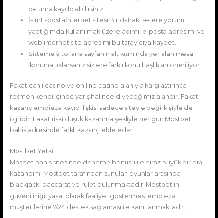
de uma kaydolabilirsiniz.
İsimE-postaİnternet sitesi Bir dahaki sefere yorum
yaptığımda kullanılmak üzere adımı, e-posta adresimi ve
web internet site adresimi bu tarayıcıya kaydet.
Sisteme à toi ana sayfanın alt kısmında yer alan mesaj
ikonuna tıklarsanız sizlere farklı konu başlıkları öneriliyor.
Fakat canlı casino ve on line casino alanıyla karşılaştırınca
resmen kendi içinde yarış halinde diyeceğimiz alandır. Fakat
kazanç empieza kayıp ilişkisi sadece siteyle değil kişiyle de
ilgilidir. Fakat riski düşük kazanma şekliyle her gün Mostbet
bahis adresinde farklı kazanç elde eder.
Mostbet Yetki
Mosbet bahis sitesinde deneme bonusu ile biraz büyük bir pra
kazandım. Mostbet tarafından sunulan oyunlar arasında
blackjack, baccarat ve rulet bulunmaktadır. Mostbet’in
güvenilirliği, yasal olarak faaliyet göstermesi empieza
müşterilerine 7/24 destek sağlaması ile kanıtlanmaktadır.