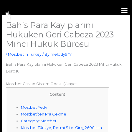
Skip
to
content
Bahis Para Kayıplarını
Hukuken Geri Cabeza 2023
Mıhcı Hukuk Bürosu
/
Mostbet in Turkey
/ By
melody947
Bahis Para Kayıplarını Hukuken Geri Cabeza 2023 Mıhcı Hukuk
Bürosu
Mostbet Casino Sistem Odaklı Şikayet
Content
Mostbet Yetki
Mostbet’ten Pra Çekme
Category: Mostbet
Mostbet Türkiye, Resmi Site, Giriş, 2600 Lira