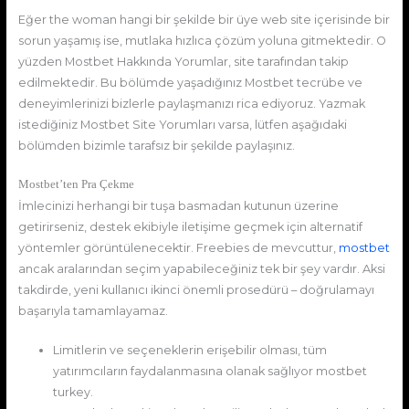
Eğer the woman hangi bir şekilde bir üye web site içerisinde bir
sorun yaşamış ise, mutlaka hızlıca çözüm yoluna gitmektedir. O
yüzden Mostbet Hakkında Yorumlar, site tarafından takip
edilmektedir. Bu bölümde yaşadığınız Mostbet tecrübe ve
deneyimlerinizi bizlerle paylaşmanızı rica ediyoruz. Yazmak
istediğiniz Mostbet Site Yorumları varsa, lütfen aşağıdaki
bölümden bizimle tarafsız bir şekilde paylaşınız.
Mostbet’ten Pra Çekme
İmlecinizi herhangi bir tuşa basmadan kutunun üzerine
getirirseniz, destek ekibiyle iletişime geçmek için alternatif
yöntemler görüntülenecektir. Freebies de mevcuttur,
mostbet
ancak aralarından seçim yapabileceğiniz tek bir şey vardır. Aksi
takdirde, yeni kullanıcı ikinci önemli prosedürü – doğrulamayı
başarıyla tamamlayamaz.
Limitlerin ve seçeneklerin erişebilir olması, tüm
yatırımcıların faydalanmasına olanak sağlıyor mostbet
turkey.