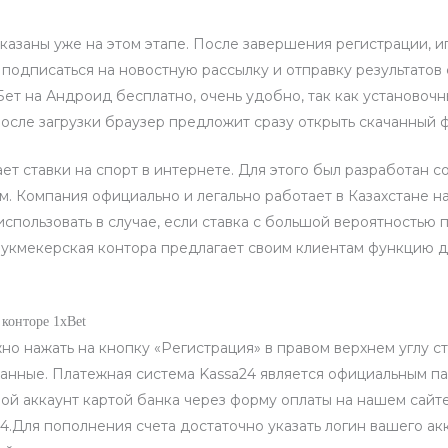
казаны уже на этом этапе. После завершения регистрации, и
подписаться на новостную рассылку и отправку результатов 
ет на Андроид бесплатно, очень удобно, так как установочн
 После загрузки браузер предложит сразу открыть скачанный 
ает ставки на спорт в интернете. Для этого был разработан 
. Компания официально и легально работает в Казахстане 
использовать в случае, если ставка с большой вероятностью 
 букмекерская контора предлагает своим клиентам функцию 
конторе 1xBet
жно нажать на кнопку «Регистрация» в правом верхнем углу 
данные. Платежная система Kassa24 является официальным 
ой аккаунт картой банка через форму оплаты на нашем сайт
4.Для пополнения счета достаточно указать логин вашего ак