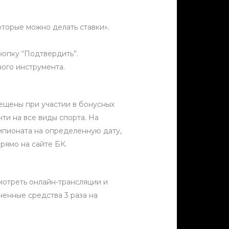
торые можно делать ставки».
нопку “Подтвердить”.
ого инструмента.
рещены при участии в бонусных
ти на все виды спорта. На
мпионата на определенную дату,
рямо на сайте БК.
мотреть онлайн-трансляции и
ченные средства 3 раза на