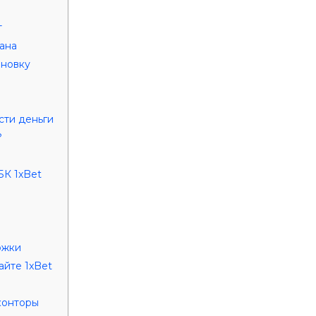
т
тана
ановку
сти деньги
?
БК 1xBet
ржки
айте 1xBet
конторы