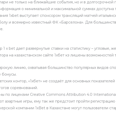
 пари не только на ближайшие события, но и в долгосрочной
Информация о минимальной и максимальной суммах доступна
пания 1xbet выступает спонсором трансляций матчей итальянс
болу и всемирно известный ФК «Барселона». Для большинст
е.
1 x bet дает развернутые ставки на статистику – угловые, же
тора на казахстанском сайте 1хбет кз лишены возможностей т
рокую линию, охватывая большинство популярных видов спо
 бонусы.
етских контор, «1хбет» не создаёт для основных показателе
тогов соревнований.
ы по лицензии Creative Commons Attribution 4.0 International
ют азартные игры, ему так же предстоит пройти регистрацию
ерской компании 1xBet в Казахстане могут пользователи ста