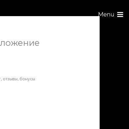
Menu
иложение
т, отзывы, бонусы