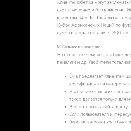
Клиенты 1хбет кз могут заключать
счет мгновенно и без комиссии. 
клиентам 1xbet kz. Глобально ком
Кубок Африканских Наций по фут
сумма вывода составляет 800 тенг
Мобильное приложение
На основные чемпионаты букмекер 
пенальти и др. Любители тотализа
Она предлагает клиентам ши
коэффициенты и интересные
В отличие от многих постсов
такое делается только для и
Все материалы сайта доступн
Если пользователя интересу
Зарегистрироваться в букмек