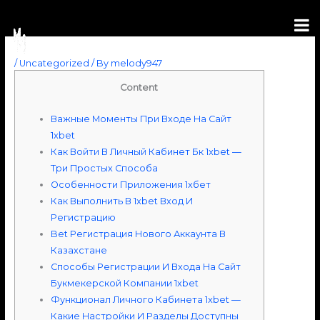
Skip
to
content
/
Uncategorized
/ By
melody947
Content
Важные Моменты При Входе На Сайт
1xbet
Как Войти В Личный Кабинет Бк 1xbet —
Три Простых Способа
Особенности Приложения 1хбет
Как Выполнить В 1xbet Вход И
Регистрацию
Bet Регистрация Нового Аккаунта В
Казахстане
Способы Регистрации И Входа На Сайт
Букмекерской Компании 1xbet
Функционал Личного Кабинета 1xbet —
Какие Настройки И Разделы Доступны