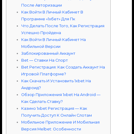
После Авторизации
Как Войти В Личный Кабинет В
Программе «1хбет» Для Пк
Что Делать После Того, Как Регистрация
Успешно Пройдена
Как Войти В Личный Кабинет На
Мобильной Версии
Заблокированный Аккаунт
Bet — Ставки На Спорт
Bet Регистрация: Как Создать Аккаунт На
Игровой Платформе?
Как Скачать И Установить 1xbet На
Андроид?
Обзор Приложения 1xbet На Android —
Как Сделать Ставку?
Казино 1xbet Регистрация — Как
Получить Доступ К Онлайн Слотам
Мобильное Приложение И Мобильная
Версия Melbet: Особенности