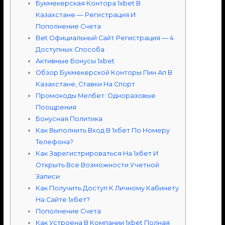
Букмекерская Контора 1xbet В
Казахстане — Регистрация И
Пополнение Счета
Bet Официальный Сайт Регистрация — 4
Доступных Способа
Активные Бонусы 1xbet
Обзор Букмекерской Конторы Пин Ап В
Казахстане, Ставки На Спорт
Промокоды Мелбет: Одноразовые
Поощрения
Бонусная Политика
Как Выполнить Вход В 1хбет По Номеру
Телефона?
Как Зарегистрироваться На 1хбет И
Открыть Все Возможности Учетной
Записи
Как Получить Доступ К Личному Кабинету
На Сайте 1хбет?
Пополнение Счета
Как Устроена В Компании 1xbet Полная