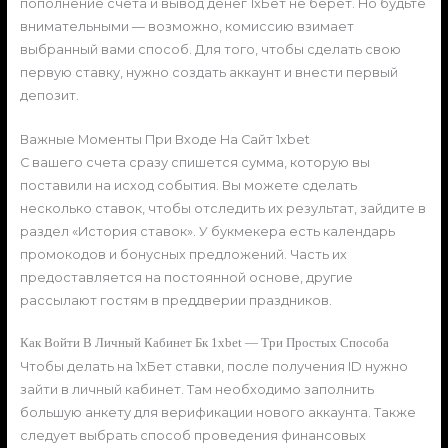
пополнение счета и вывод денег 1хБет не берет. Но будьте
внимательными — возможно, комиссию взимает
выбранный вами способ. Для того, чтобы сделать свою
первую ставку, нужно создать аккаунт и внести первый
депозит.
Важные Моменты При Входе На Сайт 1xbet
С вашего счета сразу спишется сумма, которую вы
поставили на исход события. Вы можете сделать
несколько ставок, чтобы отследить их результат, зайдите в
раздел «История ставок». У букмекера есть календарь
промокодов и бонусных предложений. Часть их
предоставляется на постоянной основе, другие
рассылают гостям в преддверии праздников.
Как Войти В Личный Кабинет Бк 1xbet — Три Простых Способа
Чтобы делать на 1хБет ставки, после получения ID нужно
зайти в личный кабинет. Там необходимо заполнить
большую анкету для верификации нового аккаунта. Также
следует выбрать способ проведения финансовых