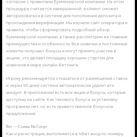
согласие с правилами букмекерской компании. На этом
процедура считается завершенной, а клиент сможет
авторизоваться в системе для пополнения депозита и
прохождения верификации. Мы изучили сайт оператора и
правила, чтобы сформировать подробный обзор
букмекерской компании, а также рассмотрим ее главные
преимущества и особенности. Все новички и постоянные
клиенты получают бонусы и могут принять участие в
акциях, что делает площадку хорошим стартом для
новичков в мире онлайн-беттинга.
Игроку рекомендуется отказаться от размещения ставок,
и через 90 дней система автоматически удалит его
аккаунт. В приложении есть все акции и бонусы, которые
доступны на сайте. Как такового бонуса за установку
программы нет, но есть приветственное бонусное
предложение.
Bet — Ставки На Спорт
Как и регистрация, выполняется в 1хБет вход по номеру