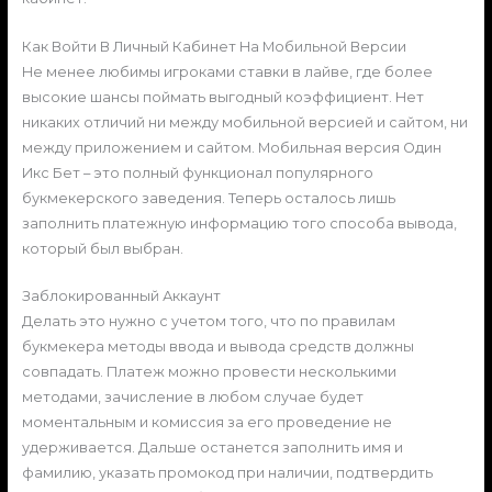
Как Войти В Личный Кабинет На Мобильной Версии
Не менее любимы игроками ставки в лайве, где более
высокие шансы поймать выгодный коэффициент. Нет
никаких отличий ни между мобильной версией и сайтом, ни
между приложением и сайтом. Мобильная версия Один
Икс Бет – это полный функционал популярного
букмекерского заведения. Теперь осталось лишь
заполнить платежную информацию того способа вывода,
который был выбран.
Заблокированный Аккаунт
Делать это нужно с учетом того, что по правилам
букмекера методы ввода и вывода средств должны
совпадать. Платеж можно провести несколькими
методами, зачисление в любом случае будет
моментальным и комиссия за его проведение не
удерживается. Дальше останется заполнить имя и
фамилию, указать промокод при наличии, подтвердить