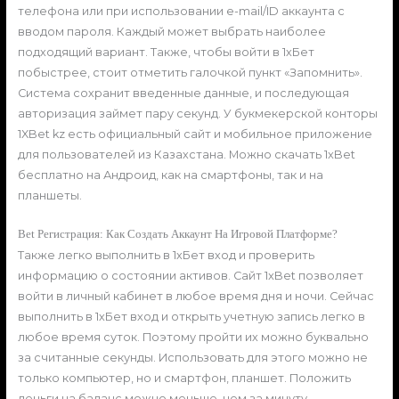
телефона или при использовании e-mail/ID аккаунта с
вводом пароля. Каждый может выбрать наиболее
подходящий вариант. Также, чтобы войти в 1хБет
побыстрее, стоит отметить галочкой пункт «Запомнить».
Система сохранит введенные данные, и последующая
авторизация займет пару секунд. У букмекерской конторы
1XBet kz есть официальный сайт и мобильное приложение
для пользователей из Казахстана. Можно скачать 1xBet
бесплатно на Андроид, как на смартфоны, так и на
планшеты.
Bet Регистрация: Как Создать Аккаунт На Игровой Платформе?
Также легко выполнить в 1хБет вход и проверить
информацию о состоянии активов. Сайт 1xBet позволяет
войти в личный кабинет в любое время дня и ночи. Сейчас
выполнить в 1хБет вход и открыть учетную запись легко в
любое время суток. Поэтому пройти их можно буквально
за считанные секунды. Использовать для этого можно не
только компьютер, но и смартфон, планшет. Положить
деньги на баланс можно меньше, чем за минуту.