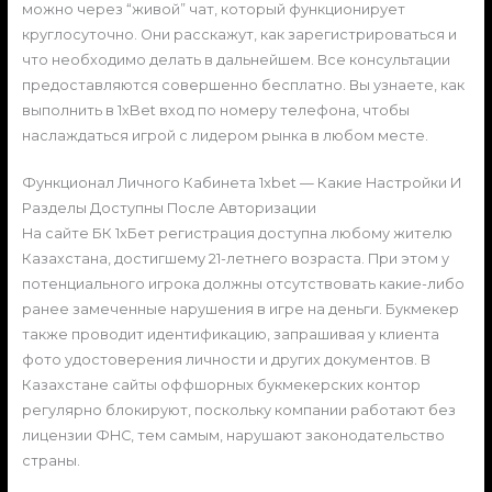
можно через “живой” чат, который функционирует
круглосуточно. Они расскажут, как зарегистрироваться и
что необходимо делать в дальнейшем. Все консультации
предоставляются совершенно бесплатно. Вы узнаете, как
выполнить в 1xBet вход по номеру телефона, чтобы
наслаждаться игрой с лидером рынка в любом месте.
Функционал Личного Кабинета 1xbet — Какие Настройки И
Разделы Доступны После Авторизации
На сайте БК 1хБет регистрация доступна любому жителю
Казахстана, достигшему 21-летнего возраста. При этом у
потенциального игрока должны отсутствовать какие-либо
ранее замеченные нарушения в игре на деньги. Букмекер
также проводит идентификацию, запрашивая у клиента
фото удостоверения личности и других документов. В
Казахстане сайты оффшорных букмекерских контор
регулярно блокируют, поскольку компании работают без
лицензии ФНС, тем самым, нарушают законодательство
страны.