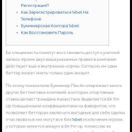
Регистрация?
Как Зарегистрироваться 1xbet На
Телефоне
Букмекерская Контора 1xbet
Как Восстановить Пароль
Ее специалисты помогут восстановить доступ к учетной
записи. Кроме двух вышеуказанных правил в компании
действуют еще и внутренние нормы. Согласно им один
беттер может иметь только один аккаунт.
По этому показателю букмекер Пин Ап опережает много
других беттинговых компаний, в которых спортивные
ставки делают граждане Казахстана. Выделяется БК Pin
Up повышенными коэффициентами на фаворитов, что
позволяет бетторам заключать выгодные для себя сделки.
Участвовать в них могут все без
1xbet
исключения игроки,
у которых имеется аккаунт в БК Pin Up. Комиссию за