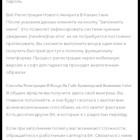
пароль.
Bet Регистрация Нового Аккаунта В Казахстане
После указания данных кликните на кнопку “Запомнить
меня”. Это позволит зафиксировать системе нужные
сведения. [newline]Как итог, их не потребуется постоянно
прописывать. Вы сможете выполнить вход в один клик и
получить быстрый доступ к полному функционалу
платформы. Процесс регистрации через мобильную
версию и софт для гаджетов проходит аналогичным
образом.
Способы Регистрации И Входа На Сайт Букмекерской Компании 1xbet
В общем, вряд ли вы получите здесь свой выигрыш. Вы
главное пополняйте, а они будут гаситься с выплатами
всеми возможными способами, на что хватит фантазии.
Есть десятки других БК, в которые я с радостью перейду.
Если при заполнении полей у вас возникают сложности,
обращайтесь к работникам саппорта БК. Связаться с ними