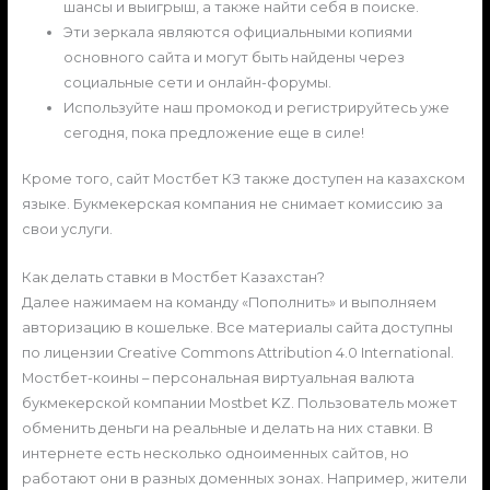
шансы и выигрыш, а также найти себя в поиске.
Эти зеркала являются официальными копиями
основного сайта и могут быть найдены через
социальные сети и онлайн-форумы.
Используйте наш промокод и регистрируйтесь уже
сегодня, пока предложение еще в силе!
Кроме того, сайт Мостбет КЗ также доступен на казахском
языке. Букмекерская компания не снимает комиссию за
свои услуги.
Как делать ставки в Мостбет Казахстан?
Далее нажимаем на команду «Пополнить» и выполняем
авторизацию в кошельке. Все материалы сайта доступны
по лицензии Creative Commons Attribution 4.0 International.
Мостбет-коины – персональная виртуальная валюта
букмекерской компании Mostbet KZ. Пользователь может
обменить деньги на реальные и делать на них ставки. В
интернете есть несколько одноименных сайтов, но
работают они в разных доменных зонах. Например, жители