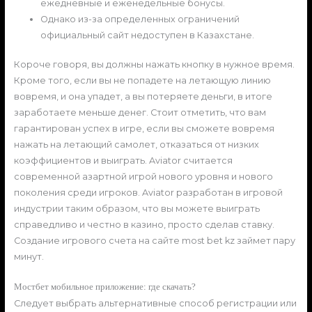
ежедневные и еженедельные бонусы.
Однако из-за определенных ограничений
официальный сайт недоступен в Казахстане.
Короче говоря, вы должны нажать кнопку в нужное время.
Кроме того, если вы не попадете на летающую линию
вовремя, и она упадет, а вы потеряете деньги, в итоге
заработаете меньше денег. Стоит отметить, что вам
гарантирован успех в игре, если вы сможете вовремя
нажать на летающий самолет, отказаться от низких
коэффициентов и выиграть. Aviator считается
современной азартной игрой нового уровня и нового
поколения среди игроков. Aviator разработан в игровой
индустрии таким образом, что вы можете выиграть
справедливо и честно в казино, просто сделав ставку.
Создание игрового счета на сайте most bet kz займет пару
минут.
Мостбет мобильное приложение: где скачать?
Следует выбрать альтернативные способ регистрации или