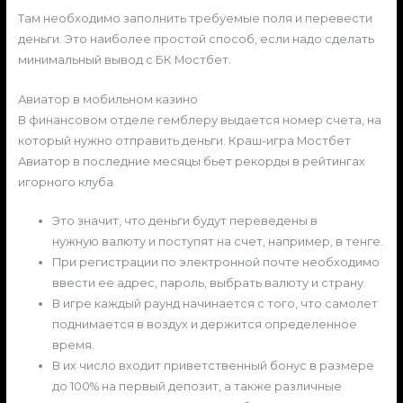
Там необходимо заполнить требуемые поля и перевести
деньги. Это наиболее простой способ, если надо сделать
минимальный вывод с БК Мостбет.
Авиатор в мобильном казино
В финансовом отделе гемблеру выдается номер счета, на
который нужно отправить деньги. Краш-игра Мостбет
Авиатор в последние месяцы бьет рекорды в рейтингах
игорного клуба.
Это значит, что деньги будут переведены в
нужную валюту и поступят на счет, например, в тенге.
При регистрации по электронной почте необходимо
ввести ее адрес, пароль, выбрать валюту и страну.
В игре каждый раунд начинается с того, что самолет
поднимается в воздух и держится определенное
время.
В их число входит приветственный бонус в размере
до 100% на первый депозит, а также различные