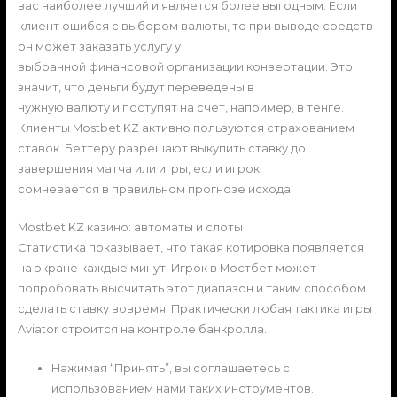
вас наиболее лучший и является более выгодным. Если
клиент ошибся с выбором валюты, то при выводе средств
он может заказать услугу у
выбранной финансовой организации конвертации. Это
значит, что деньги будут переведены в
нужную валюту и поступят на счет, например, в тенге.
Клиенты Mostbet KZ активно пользуются страхованием
ставок. Беттеру разрешают выкупить ставку до
завершения матча или игры, если игрок
сомневается в правильном прогнозе исхода.
Mostbet KZ казино: автоматы и слоты
Статистика показывает, что такая котировка появляется
на экране каждые минут. Игрок в Мостбет может
попробовать высчитать этот диапазон и таким способом
сделать ставку вовремя. Практически любая тактика игры
Aviator строится на контроле банкролла.
Нажимая “Принять”, вы соглашаетесь с
использованием нами таких инструментов.