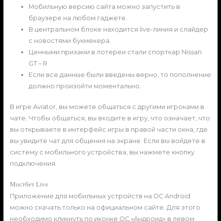
Мобильную версию сайта можно запустить в
браузере на любом гаджете.
В центральном блоке находится live-линия и слайдер
с новостями букмекера.
Ценными призами в лотереи стали спорткар Nissan
GT – R.
Если все данные были введены верно, то пополнение
должно произойти моментально.
В игре Aviator, вы можете общаться с другими игроками в
чате. Чтобы общаться, вы входите в игру, что означает, что
вы открываете в интерфейс игры в правой части окна, где
вы увидите чат для общения на экране. Если вы войдете в
систему с мобильного устройства, вы нажмете кнопку
подключения.
Мостбет Live
Приложение для мобильных устройств на ОС Android
можно скачать только на официальном сайте. Для этого
необходимо кликнуть по иконке ОС «Андроид» в левом