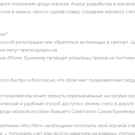
ового поколения среди игроков. Aviator разработан в игрово
стно в казино, просто сделав ставку. Создание игрового счет
ать?
способ регистрации или обратиться за помощью в саппорт. Ц
оки могут претендовать на
она iPhone. Букмекер проводит розыгрыш призов на постоян
тся быстро и безопасно, что облегчает пользователям след
 пользователь может вернуть первоначальные настройки сво
пасный и удобный способ доступа к своему счету в дороге.
реди игроков из стран бывшего Советского Союза букмекерс
компании «Мостбет» необходимо пополнить свой игровой сче
а → пополнить счет или просто нажатием на клавишу «попол