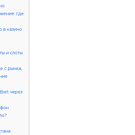
но
жение: где
р в казино
ты и слоты
е с рынка,
ание
tbet через
йфон
ло?
стана