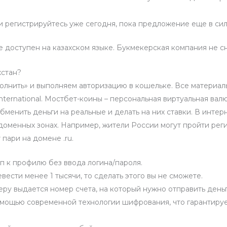
 регистрируйтесь уже сегодня, пока предложение еще в сил
е доступен на казахском языке. Букмекерская компания не с
хстан?
лнить» и выполняем авторизацию в кошельке. Все материал
 International. Мостбет-коины – персональная виртуальная в
бменить деньги на реальные и делать на них ставки. В инте
 доменных зонах. Например, жители России могут пройти ре
пари на домене .ru.
уп к профилю без ввода логина/пароля.
вести менее 1 тысячи, то сделать этого вы не сможете.
ру выдается номер счета, на который нужно отправить деньг
мощью современной технологии шифрования, что гарантиру