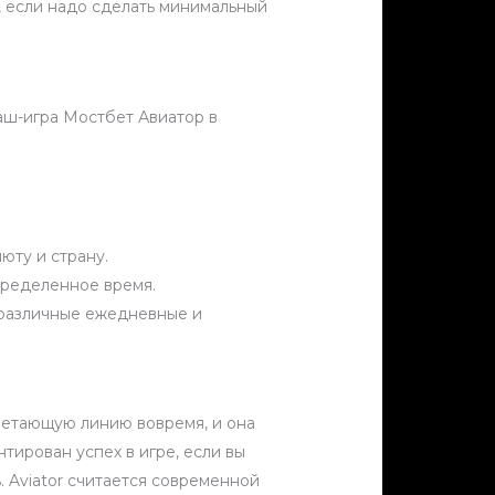
, если надо сделать минимальный
аш-игра Мостбет Авиатор в
юту и страну.
определенное время.
е различные ежедневные и
 летающую линию вовремя, и она
нтирован успех в игре, если вы
. Aviator считается современной