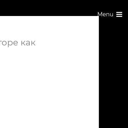
Menu
торе как