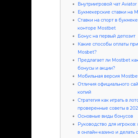
Внутриигровой чат Aviator
Букмекерские ставки на M
Ставки на спорт в букмек
конторе Mostbet
Бонус на первый депозит
Какие способы оплаты пр
Mosbet?
Предлагает ли Mostbet ка
бонусы и акции?
Мобильная версия Mostbe
Отличия официального сай
копий
Стратегия как играть в лот
проверенные советы в 20
Основные виды бонусов
Руководство для игроков: 
в онлайн-казино и делать 