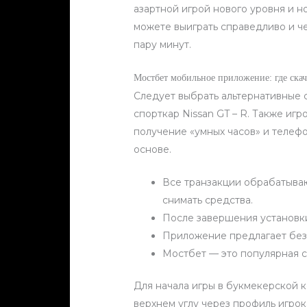
азартной игрой нового уровня и н
можете выиграть справедливо и че
пару минут.
Мостбет мобильное приложение: где скач
Следует выбрать альтернативные 
спорткар Nissan GT – R. Также игр
получение «умных часов» и телеф
основе.
Все транзакции обрабатываю
снимать средства.
После завершения установки
Приложение предлагает безо
Мостбет — это популярная с
Для начала игры в букмекерской 
верхнем углу через профиль игрок