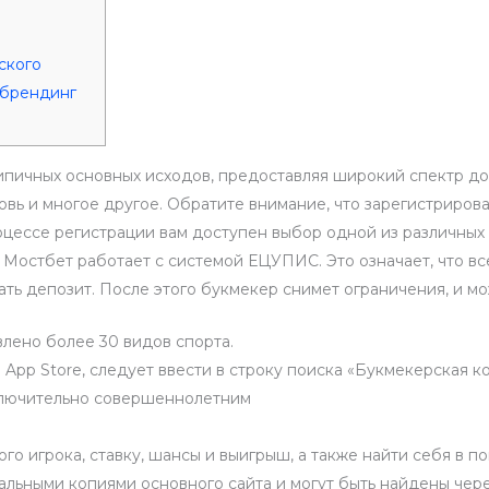
ского
ебрендинг
ипичных основных исходов, предоставляя широкий спектр до
овь и многое другое. Обратите внимание, что зарегистрирова
цессе регистрации вам доступен выбор одной из различных в
 Мостбет работает с системой ЕЦУПИС. Это означает, что в
ть депозит. После этого букмекер снимет ограничения, и мо
лено более 30 видов спорта.
App Store, следует ввести в строку поиска «Букмекерская к
ключительно совершеннолетним
го игрока, ставку, шансы и выигрыш, а также найти себя в по
альными копиями основного сайта и могут быть найдены чере