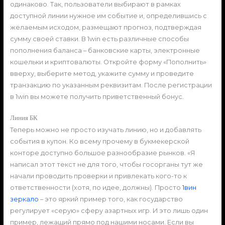
одинаково. Так, пользователи выбирают в рамках
доступной линии нужное им событие и, определившись с
желаемым исходом, размещают прогноз, подтверждая
сумму своей ставки. В 1win есть различные способы
пополнения баланса – банковские карты, электронные
кошельки и криптовалюты. Откройте форму «Пополнить»
вверху, выберите метод, укажите сумму и проведите
транзакцию по указанным реквизитам. После регистрации
в 1win вы можете получить приветственный бонус.
Линия БК
Теперь можно не просто изучать линию, но и добавлять
события в купон. Ко всему прочему в букмекерской
конторе доступно большое разнообразие рынков. «Я
написал этот текст не для того, чтобы госорганы тут же
начали проводить проверки и привлекать кого-то к
ответственности (хотя, по идее, должны). Просто
1вин
зеркало
– это яркий пример того, как государство
регулирует «серую» сферу азартных игр. И это лишь один
пример, лежащий прямо под нашими носами. Если вы