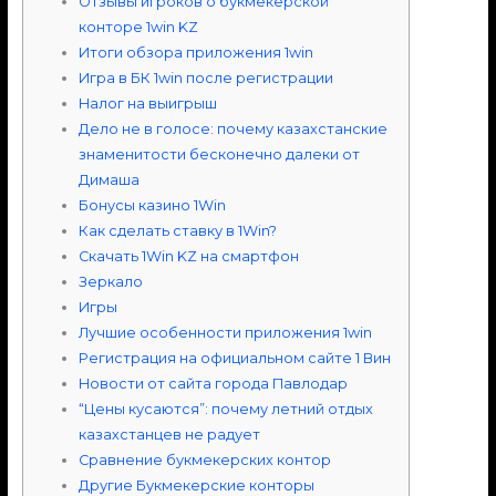
Отзывы игроков о букмекерской
конторе 1win KZ
Итоги обзора приложения 1win
Игра в БК 1win после регистрации
Налог на выигрыш
Дело не в голосе: почему казахстанские
знаменитости бесконечно далеки от
Димаша
Бонусы казино 1Win
Как сделать ставку в 1Win?
Скачать 1Win KZ на смартфон
Зеркало
Игры
Лучшие особенности приложения 1win
Регистрация на официальном сайте 1 Вин
Новости от сайта города Павлодар
“Цены кусаются”: почему летний отдых
казахстанцев не радует
Сравнение букмекерских контор
Другие Букмекерские конторы