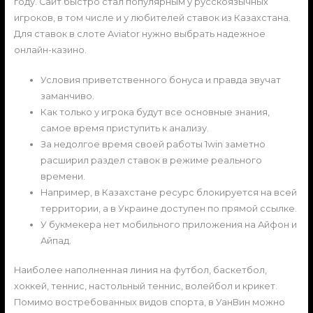
году. Сайт быстро стал популярным у русскоязычных
игроков, в том числе и у любителей ставок из Казахстана.
Для ставок в слоте Aviator нужно выбрать надежное
онлайн-казино.
Условия приветственного бонуса и правда звучат
заманчиво.
Как только у игрока будут все основные знания,
самое время приступить к анализу.
За недолгое время своей работы 1win заметно
расширил раздел ставок в режиме реального
времени.
Например, в Казахстане ресурс блокируется на всей
территории, а в Украине доступен по прямой ссылке.
У букмекера нет мобильного приложения на Айфон и
Айпад.
Наиболее наполненная линия на футбол, баскетбол,
хоккей, теннис, настольный теннис, волейбол и крикет.
Помимо востребованных видов спорта, в УанВин можно