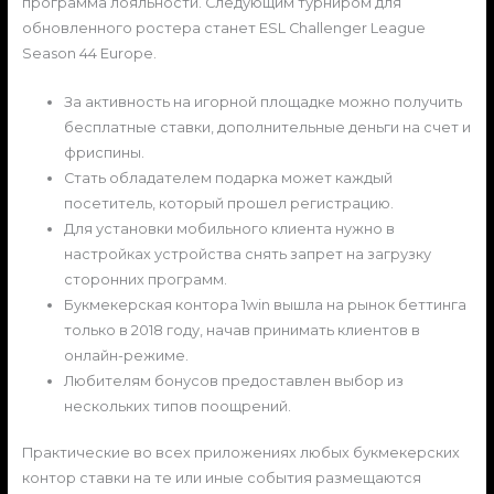
программа лояльности. Следующим турниром для
обновленного ростера станет ESL Challenger League
Season 44 Europe.
За активность на игорной площадке можно получить
бесплатные ставки, дополнительные деньги на счет и
фриспины.
Стать обладателем подарка может каждый
посетитель, который прошел регистрацию.
Для установки мобильного клиента нужно в
настройках устройства снять запрет на загрузку
сторонних программ.
Букмекерская контора 1win вышла на рынок беттинга
только в 2018 году, начав принимать клиентов в
онлайн-режиме.
Любителям бонусов предоставлен выбор из
нескольких типов поощрений.
Практические во всех приложениях любых букмекерских
контор ставки на те или иные события размещаются