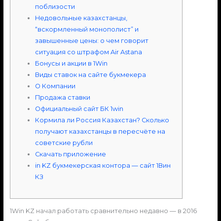
поблизости
Недовольные казахстанцы,
“вскормленный монополист” и
завышенные цены: о чем говорит
ситуация со штрафом Air Astana
Бонусы и акции в 1Win
Виды ставок на сайте букмекера
О Компании
Продажа ставки
Официальный сайт БК 1win
Кормила ли Россия Казахстан? Сколько
получают казахстанцы в пересчёте на
советские рубли
Скачать приложение
in KZ букмекерская контора — сайт 1Вин
КЗ
1Win KZ начал работать сравнительно недавно — в 2016