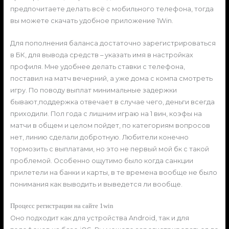
предпочитаете делать всё с мобильного телефона, тогда
вы можете скачать удобное приложение 1Win.
Для пополнения баланса достаточно зарегистрироваться
в БК, для вывода средств – указать имя в настройках
профиля. Мне удобнее делать ставки с телефона,
поставил на матч вечерний, а уже дома с компа смотреть
игру. По поводу выплат минимальные задержки
бывают,поддержка отвечает в случае чего, деньги всегда
приходили. Пол года с лишним играю на 1 вин, коэфы на
матчи в общем и целом пойдет, по категориям вопросов
нет, линию сделали добротную. Любители конечно
тормозить с выплатами, но это не первый мой бк с такой
проблемой. Особенно ощутимо было когда санкции
прилетели на банки и карты, в те времена вообще не было
понимания как выводить и выведется ли вообще.
Процесс регистрации на сайте 1win
Оно подходит как для устройства Android, так и для