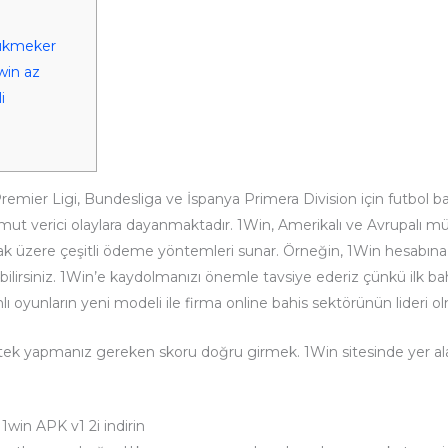
ukmeker
win az
i
 Premier Ligi, Bundesliga ve İspanya Primera Division için futbol ba
mut verici olaylara dayanmaktadır. 1Win, Amerikalı ve Avrupalı ​​mü
lmak üzere çeşitli ödeme yöntemleri sunar. Örneğin, 1Win hesabın
bilirsiniz. 1Win’e kaydolmanızı önemle tavsiye ederiz çünkü ilk ba
unların yeni modeli ile firma online bahis sektörünün lideri olm
tek yapmanız gereken skoru doğru girmek. 1Win sitesinde yer ala
1win APK v1 2i indirin