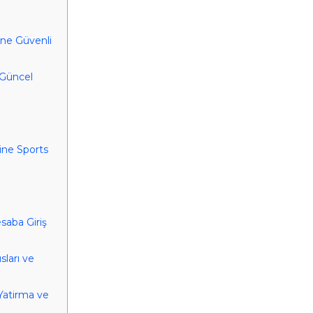
rine Güvenli
i Güncel
ine Sports
aba Giriş
sları ve
 Yatirma ve