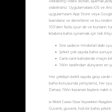
Rekabetçi video slotları, aşamalı ja
olabilirsiniz. Uygulamalara iOS ve Andr
uygulamasını App Store veya Google 
lisanslanır ve denetlenir ve bu nede
100’den fazla oyun dır ve bunların t
kitabına bahis oynamak için tek ihtiy
Site sadece Hindistan’daki oyu
Şirket çok sayıda bahis sunuy
Canlı-canlı bahislerde maçın bi
1Win tarafından dünyanın en iyi
Her çekilişin belirli sayıda girişi var
bahis konusunda yeniyseniz, her oyunun
Dahası, 1Win kazanan kişilere nakit 
in Mobil Casino Oyun Seçenekleri Hangileri
Güvenli, güvenli, hızlı bir bahis şirk