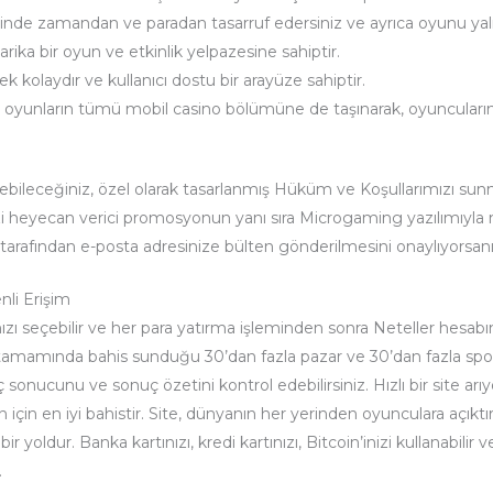
nde zamandan ve paradan tasarruf edersiniz ve ayrıca oyunu yaln
arika bir oyun ve etkinlik yelpazesine sahiptir.
 kolaydır ve kullanıcı dostu bir arayüze sahiptir.
 oyunların tümü mobil casino bölümüne de taşınarak, oyuncuların k
enebileceğiniz, özel olarak tasarlanmış Hüküm ve Koşullarımızı s
dizi heyecan verici promosyonun yanı sıra Microgaming yazılımıyl
rafından e-posta adresinize bülten gönderilmesini onaylıyorsanı
nli Erişim
ı seçebilir ve her para yatırma işleminden sonra Neteller hesabın
in tamamında bahis sunduğu 30’dan fazla pazar ve 30’dan fazla spor 
aç sonucunu ve sonuç özetini kontrol edebilirsiniz. Hızlı bir site ar
 için en iyi bahistir. Site, dünyanın her yerinden oyunculara açıkt
r yoldur. Banka kartınızı, kredi kartınızı, Bitcoin’inizi kullanabilir
.