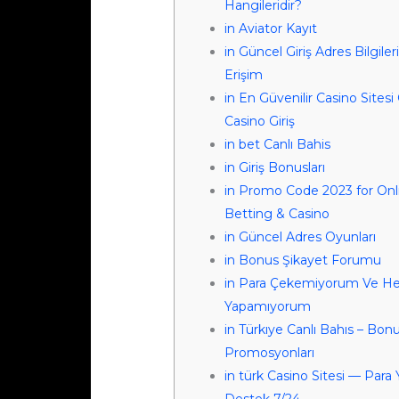
Hangileridir?
in Aviator Kayıt
in Güncel Giriş Adres Bilgile
Erişim
in En Güvenilir Casino Sites
Casino Giriş
in bet Canlı Bahis
in Giriş Bonusları
in Promo Code 2023 for Onl
Betting & Casino
in Güncel Adres Oyunları
in Bonus Şikayet Forumu
in Para Çekemiyorum Ve Hes
Yapamıyorum
in Türkıye Canlı Bahıs – Bonu
Promosyonları
in türk Casino Sitesi — Para
Destek 7/24