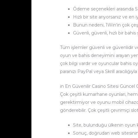
Ödeme seçenekleri arasında Skr
Hızlı bir site arıyorsanız ve en 
Bunun nedeni, 1Win’in çok çeşitl
Güvenli, güvenli, hızlı bir bahi
Tüm işlemler güvenli ve güvenlidir v
oyun ve bahis deneyimini arayan yeni
çok bilgi vardır ve oyuncular bahis o
paranızı PayPal veya Skrill aracılığıyl
in En Güvenilir Casino Sitesi Güncel 
Çok çeşitli kumarhane oyunları, hem
gerektirmiyor ve oyunu mobil cihazda 
gönderebilir. Çok çeşitli çevrimiçi slo
Site, bulunduğu ülkenin oyun 
Sonuç, doğrudan web sitesinin