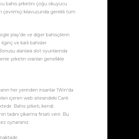
bu bahis şirketini çoğu okuyucu
tin çevrimiçi kılavuzunda gerekli tüm
gle play’de ve diğer bahisçilerin
ilginç ve karlı bahisler
 Bonusu alanlara slot oyunlarında
nle şirketin oranları genellikle
nın her yerinden insanlar 1Win’da
ikleri içeren web sitesindeki Canlı
edir. Bahis şirketi, kendi
in tadını çıkarma fırsatı verir. Bu
ez oynarsınız.
nmaktadır.