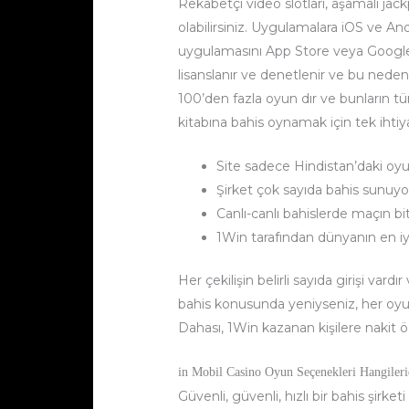
Rekabetçi video slotları, aşamalı ja
olabilirsiniz. Uygulamalara iOS ve Andr
uygulamasını App Store veya Google 
lisanslanır ve denetlenir ve bu nede
100’den fazla oyun dır ve bunların t
kitabına bahis oynamak için tek ihtiy
Site sadece Hindistan’daki oyu
Şirket çok sayıda bahis sunuy
Canlı-canlı bahislerde maçın bi
1Win tarafından dünyanın en iyi
Her çekilişin belirli sayıda girişi var
bahis konusunda yeniyseniz, her oyunun
Dahası, 1Win kazanan kişilere nakit 
in Mobil Casino Oyun Seçenekleri Hangileri
Güvenli, güvenli, hızlı bir bahis şirk