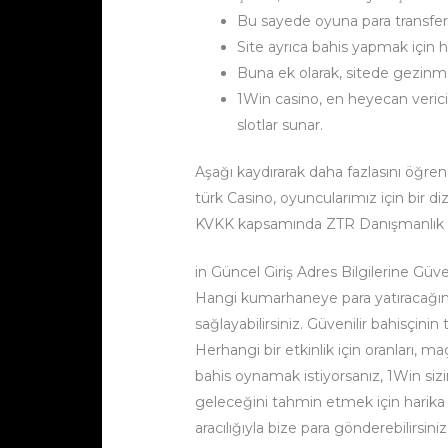
Bu sayede oyuna para transferi
Site ayrıca bahis yapmak için h
Buna ek olarak, sitede gezinmek
1Win casino, en heyecan verici
slotlar sunar.
Aşağı kaydırarak daha fazlasını öğr
türk Casino, oyuncularımız için bir 
KVKK kapsamında ZTR Danışmanlık ta
in Güncel Giriş Adres Bilgilerine Güve
Hangi kumarhaneye para yatıracağınız
sağlayabilirsiniz. Güvenilir bahisçin
Herhangi bir etkinlik için oranları, m
bahis oynamak istiyorsanız, 1Win sizin
geleceğini tahmin etmek için harika bi
aracılığıyla bize para gönderebilirsiniz