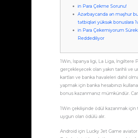
in Para Çekme Sorunu!
Azərbaycanda ən məşhur b
tətbiqləri yüksək bonuslara 1
in Para Çekemiyorum Sürekl
Reddediliyor
1Win, İspanya ligi, La Liga, İngiltere
gerçekleşecek olan yakın tarihli ve u
kartları ve banka havaleleri dahil o
yapmak için banka hesabınızı kullana
bonus kazanmanız mümkündür. Canlı oy
1Win çekilişinde ödül kazanmak için 
uygun olan ödülü alır.
Android için Lucky Jet Game aviator 