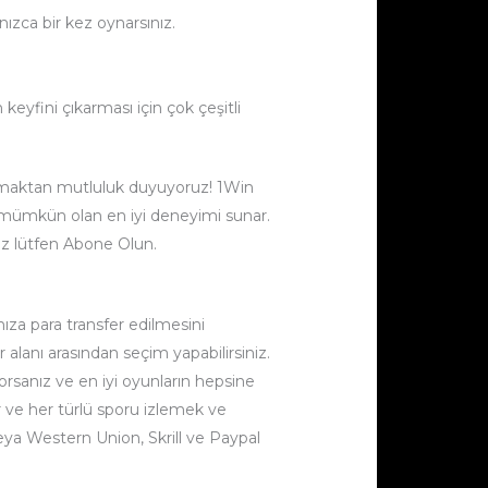
ızca bir kez oynarsınız.
eyfini çıkarması için çok çeşitli
unmaktan mutluluk duyuyoruz! 1Win
a mümkün olan en iyi deneyimi sunar.
z lütfen Abone Olun.
ıza para transfer edilmesini
alanı arasından seçim yapabilirsiniz.
ıyorsanız ve en iyi oyunların hepsine
ır ve her türlü sporu izlemek ve
 veya Western Union, Skrill ve Paypal