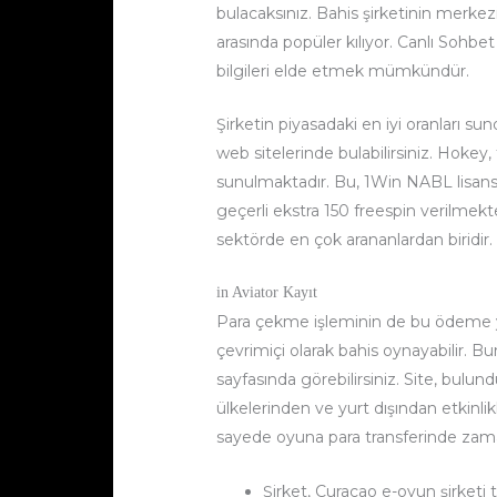
bulacaksınız. Bahis şirketinin merke
arasında popüler kılıyor. Canlı Sohbe
bilgileri elde etmek mümkündür.
Şirketin piyasadaki en iyi oranları 
web sitelerinde bulabilirsiniz. Hokey, 
sunulmaktadır. Bu, 1Win NABL lisanslı
geçerli ekstra 150 freespin verilmekt
sektörde en çok arananlardan biridir.
in Aviator Kayıt
Para çekme işleminin de bu ödeme yö
çevrimiçi olarak bahis oynayabilir. Bun
sayfasında görebilirsiniz. Site, bulu
ülkelerinden ve yurt dışından etkinlik
sayede oyuna para transferinde zaman
Şirket, Curacao e-oyun şirketi 