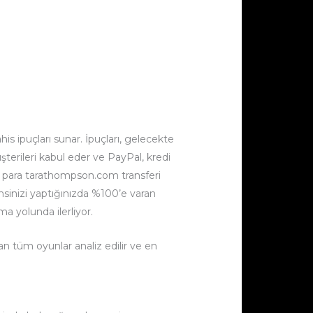
his ipuçları sunar. İpuçları, gelecekte
şterileri kabul eder ve PayPal, kredi
a para tarathompson.com transferi
hsinizi yaptığınızda %100’e varan
a yolunda ilerliyor.
n tüm oyunlar analiz edilir ve en