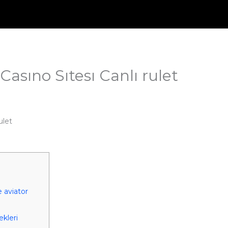
Casıno Sıtesı Canlı rulet
ulet
 aviator
kleri