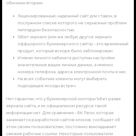
обычным вторым.
Лицензированный, надежный сайт дли ставок, в
послужном списке которого не серьезных проблем
пиппардом безопасностью.
1ХБет зеркало (или же любую другое зеркало
оффшорного букмекерского сайта) – это временный
продукт, который вскоре было заблокирован.
И меню личного кабинета доступны настройки
значительные ваших личных данных, а именно
номера телефона, адреса электронной почты и них.
На всех событиях клиенты могут выбирать
подходящее исходы встреч.
Нет гарантии, что у букмекерской конторы 1хБет разве
зеркала сайта, и их официальном ресурсе такой
информации нет. Для сравнения – БК Леон, которая
занимается разработкой сайтов-клонов, сообщает об
этом своим пользователям, постоянно выкладывает
свежие рабочие ссылки. Некоторые пользователи