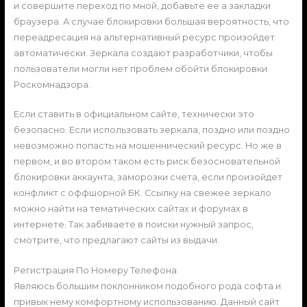
и совершите переход по мной, добавьте ее а закладки
браузера. А случае блокировки большая вероятность, что
переадресация на альтернативный ресурс произойдет
автоматически. Зеркала создают разработчики, чтобы
пользователи могли нет проблем обойти блокировки
Роскомнадзора.
Если ставить в официальном сайте, технически это
безопасно. Если использовать зеркала, поздно или поздно
невозможно попасть на мошеннический ресурс. Но же в
первом, и во втором таком есть риск безосновательной
блокировки аккаунта, заморозки счета, если произойдет
конфликт с оффшорной БК. Ссылку на свежее зеркало
можно найти на тематических сайтах и форумах в
интернете. Так забиваете в поиски нужный запрос,
смотрите, что предлагают сайты из выдачи.
Регистрация По Номеру Телефона
Являюсь большим поклонником подобного рода софта и
привык нему комфортному использованию. Данный сайт