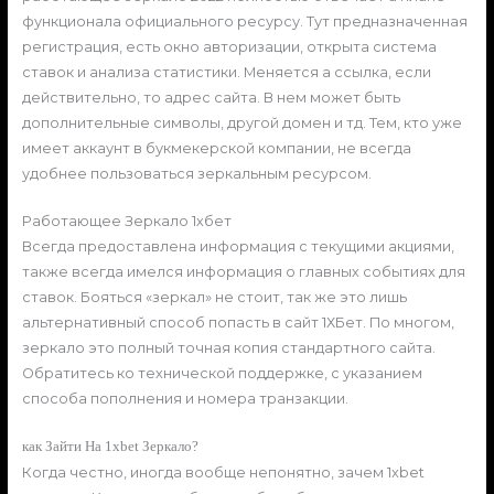
функционала официального ресурсу. Тут предназначенная
регистрация, есть окно авторизации, открыта система
ставок и анализа статистики. Меняется а ссылка, если
действительно, то адрес сайта. В нем может быть
дополнительные символы, другой домен и тд. Тем, кто уже
имеет аккаунт в букмекерской компании, не всегда
удобнее пользоваться зеркальным ресурсом.
Работающее Зеркало 1хбет
Всегда предоставлена информация с текущими акциями,
также всегда имелся информация о главных событиях для
ставок. Бояться «зеркал» не стоит, так же это лишь
альтернативный способ попасть в сайт 1ХБет. По многом,
зеркало это полный точная копия стандартного сайта.
Обратитесь ко технической поддержке, с указанием
способа пополнения и номера транзакции.
как Зайти На 1xbet Зеркало?
Когда честно, иногда вообще непонятно, зачем 1xbet