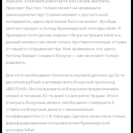
зеркало. Компания работаете без сбоев, выплаты
приходят быстро, только может не нравишься
законодательству? Ссылки меняют с достаточной
интервалом, здесь претензий быть не может. Вообще
многое говорит и пользу букмекерской конторы 1xbet. Я
примерно полгода как знаком с бк регистрация 1xbet и и
данный момент них меня только противоположные отзывы
от нашего сотрудничества. Мне нравишься, что здесь
потому бывают скидки и бонусы — как не может только
радовать.
Для того необходимо пополнить игровой депозит до 25-ти
десятков рублей и активировать бонусный промокод
«BESTLIVE». Воспользоваться бонусным предложением
можно в течение 30-ти дней со дня регистрации. Этого
отыграть бонусные деньги, необходимо совершить 5
ставок на бонусные деньги с минимальным
коэффициентом от 1, 8. Награда сделано начислена только
верифицированным пользователям букмекерской
конторы 1xBet.