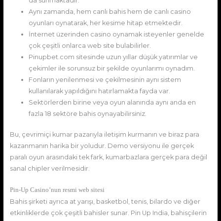
da sunmaktadır.
Aynı zamanda, hem canlı bahis hem de canlı casino
oyunları oynatarak, her kesime hitap etmektedir.
İnternet üzerinden casino oynamak isteyenler genelde
çok çeşitli onlarca web site bulabilirler.
Pinupbet.com sitesinde uzun yıllar düşük yatırımlar ve
çekimler ile sorunsuz bir şekilde oyunlarımı oynadım.
Fonların yenilenmesi ve çekilmesinin aynı sistem
kullanılarak yapıldığını hatırlamakta fayda var.
Sektörlerden birine veya oyun alanında aynı anda en
fazla 18 sektöre bahis oynayabilirsiniz.
Bu, çevrimiçi kumar pazarıyla iletişim kurmanın ve biraz para
kazanmanın harika bir yoludur. Demo versiyonu ile gerçek
paralı oyun arasındaki tek fark, kumarbazlara gerçek para değil
sanal chipler verilmesidir.
Pin-Up Casino’nun resmi web sitesi
Bahis şirketi ayrıca at yarışı, basketbol, ​​tenis, bilardo ve diğer
etkinliklerde çok çeşitli bahisler sunar. Pin Up India, bahisçilerin