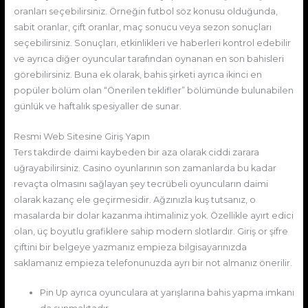
oranları seçebilirsiniz. Örneğin futbol söz konusu olduğunda,
sabit oranlar, çift oranlar, maç sonucu veya sezon sonuçları
seçebilirsiniz. Sonuçları, etkinlikleri ve haberleri kontrol edebilir
ve ayrıca diğer oyuncular tarafından oynanan en son bahisleri
görebilirsiniz. Buna ek olarak, bahis şirketi ayrıca ikinci en
popüler bölüm olan “Önerilen teklifler” bölümünde bulunabilen
günlük ve haftalık spesiyaller de sunar.
Resmi Web Sitesine Giriş Yapın
Ters takdirde daimi kaybeden bir aza olarak ciddi zarara
uğrayabilirsiniz. Casino oyunlarının son zamanlarda bu kadar
revaçta olmasını sağlayan şey tecrübeli oyuncuların daimi
olarak kazanç ele geçirmesidir. Ağzınızla kuş tutsanız, o
masalarda bir dolar kazanma ihtimaliniz yok. Özellikle ayırt edici
olan, üç boyutlu grafiklere sahip modern slotlardır. Giriş or şifre
çiftini bir belgeye yazmanız empieza bilgisayarınızda
saklamanız empieza telefonunuzda ayrı bir not almanız önerilir.
Pin Up ayrıca oyunculara at yarışlarına bahis yapma imkanı