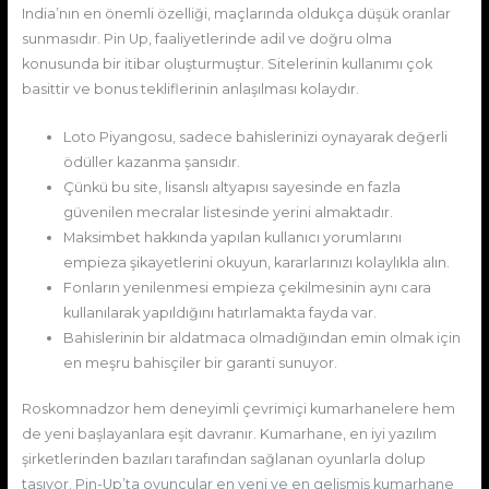
India’nın en önemli özelliği, maçlarında oldukça düşük oranlar
sunmasıdır. Pin Up, faaliyetlerinde adil ve doğru olma
konusunda bir itibar oluşturmuştur. Sitelerinin kullanımı çok
basittir ve bonus tekliflerinin anlaşılması kolaydır.
Loto Piyangosu, sadece bahislerinizi oynayarak değerli
ödüller kazanma şansıdır.
Çünkü bu site, lisanslı altyapısı sayesinde en fazla
güvenilen mecralar listesinde yerini almaktadır.
Maksimbet hakkında yapılan kullanıcı yorumlarını
empieza şikayetlerini okuyun, kararlarınızı kolaylıkla alın.
Fonların yenilenmesi empieza çekilmesinin aynı cara
kullanılarak yapıldığını hatırlamakta fayda var.
Bahislerinin bir aldatmaca olmadığından emin olmak için
en meşru bahisçiler bir garanti sunuyor.
Roskomnadzor hem deneyimli çevrimiçi kumarhanelere hem
de yeni başlayanlara eşit davranır. Kumarhane, en iyi yazılım
şirketlerinden bazıları tarafından sağlanan oyunlarla dolup
taşıyor. Pin-Up’ta oyuncular en yeni ve en gelişmiş kumarhane