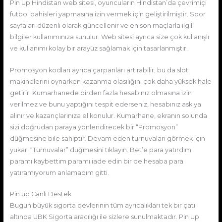
Pin Up Hindistan web sitesi, oyuncuların Hindistan’da çevrimiçi
futbol bahisleri yapmasına izin vermek için geliştirilmiştir. Spor
sayfaları düzenli olarak güncellenir ve en son maçlarla ilgili
bilgiler kullanımınıza sunulur. Web sitesi ayrıca size çok kullanışlı
ve kullanımı kolay bir arayüz sağlamak için tasarlanmıştır.
Promosyon kodları ayrıca çarpanları artırabilir, bu da slot
makinelerini oynarken kazanma olasılığını çok daha yüksek hale
getirir. Kumarhanede birden fazla hesabınız olmasına izin
verilmez ve bunu yaptığını tespit ederseniz, hesabınız askıya
alınır ve kazançlarınıza el konulur. Kumarhane, ekranın solunda
sizi doğrudan paraya yönlendirecek bir “Promosyon”
düğmesine bile sahiptir. Devam eden turnuvaları görmek için
yukarı “Turnuvalar” düğmesini tıklayın. Bet’e para yatırdım
paramı kaybettim paramı iade edin bir de hesaba para
yatıramıyorum anlamadım gitti.
Pin up Canlı Destek
Bugün büyük sigorta devlerinin tüm ayrıcalıkları tek bir çatı
altında UBK Sigorta aracılığı ile sizlere sunulmaktadır. Pin Up