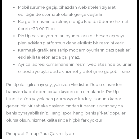
Mobil sürüme geçiş, cihazdan web siteleri ziyaret
edildiğinde otomatik olarak gerçekleştirilir.
Kargo firmasının da almış olduğu kapıda ödeme hizmet
ücreti +30.00 TL’dir.
Pin Up casino yorumlar, oyuncuların bir hesap açmayı
planladıkları platformun daha eksiksiz bir resmini verir.
Karmaşık grafiklere sahip modern oyunların bazı çeşitleri
eski akıllı telefonlarda çalışmaz.
Ayrıca, adresi kumarhanenin resmi web sitesinde bulunan
e-posta yoluyla destek hizmetiyle iletişime geçebilirsiniz.
Pin Up ile ilgili en iyi şey, yalnızca Hindistan Rupisi cinsinden
bahisleri kabul eden birkaç kişiden biri olmalarıdır. Pin Up
Hindistan’da yayınlanan promosyon kodu yıl sonuna kadar
geçerlidir. Müsabaka başlangıcından itibaren sınırsız sayıda
bahis oynayabilirsiniz. Hangi spor, hangi bahis şirketi popüler
olursa olsun, hizmet kalitesinde hiçbir fark yoktur.
Pinupbet Pin-up Para Çekimi İşlemi