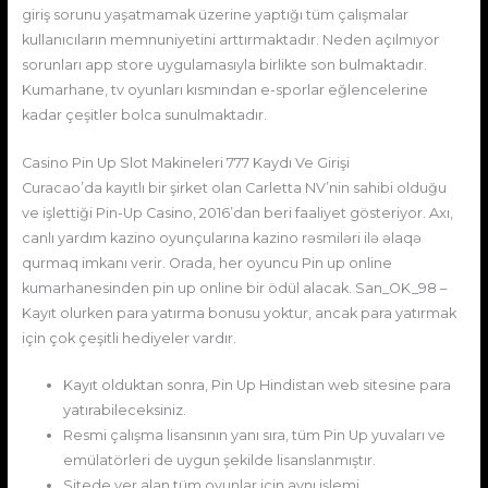
giriş sorunu yaşatmamak üzerine yaptığı tüm çalışmalar
kullanıcıların memnuniyetini arttırmaktadır. Neden açılmıyor
sorunları app store uygulamasıyla birlikte son bulmaktadır.
Kumarhane, tv oyunları kısmından e-sporlar eğlencelerine
kadar çeşitler bolca sunulmaktadır.
Casino Pin Up Slot Makineleri 777 Kaydı Ve Girişi
Curacao’da kayıtlı bir şirket olan Carletta NV’nin sahibi olduğu
ve işlettiği Pin-Up Casino, 2016’dan beri faaliyet gösteriyor. Axı,
canlı yardım kazino oyunçularına kazino rəsmiləri ilə əlaqə
qurmaq imkanı verir. Orada, her oyuncu Pin up online
kumarhanesinden pin up online bir ödül alacak. San_OK_98 –
Kayıt olurken para yatırma bonusu yoktur, ancak para yatırmak
için çok çeşitli hediyeler vardır.
Kayıt olduktan sonra, Pin Up Hindistan web sitesine para
yatırabileceksiniz.
Resmi çalışma lisansının yanı sıra, tüm Pin Up yuvaları ve
emülatörleri de uygun şekilde lisanslanmıştır.
Sitede yer alan tüm oyunlar için aynı işlemi