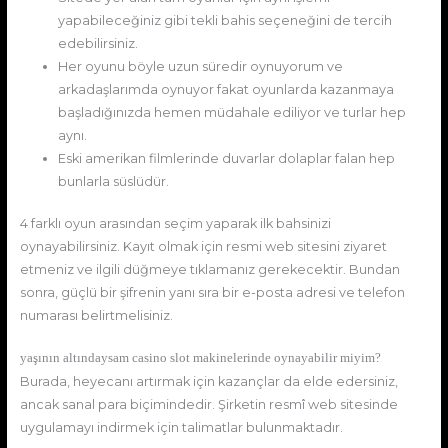
yapabileceğiniz gibi tekli bahis seçeneğini de tercih
edebilirsiniz.
Her oyunu böyle uzun süredir oynuyorum ve
arkadaşlarımda oynuyor fakat oyunlarda kazanmaya
başladığınızda hemen müdahale ediliyor ve turlar hep
aynı.
Eski amerikan filmlerinde duvarlar dolaplar falan hep
bunlarla süslüdür.
4 farklı oyun arasından seçim yaparak ilk bahsinizi
oynayabilirsiniz. Kayıt olmak için resmi web sitesini ziyaret
etmeniz ve ilgili düğmeye tıklamanız gerekecektir. Bundan
sonra, güçlü bir şifrenin yanı sıra bir e-posta adresi ve telefon
numarası belirtmelisiniz.
yaşının altındaysam casino slot makinelerinde oynayabilir miyim?
Burada, heyecanı artırmak için kazançlar da elde edersiniz,
ancak sanal para biçimindedir. Şirketin resmî web sitesinde
uygulamayı indirmek için talimatlar bulunmaktadır.