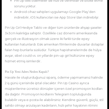
Pin Up’teki ödemeler de hızlı ve verimlidir ve bloke etme
sorunu yoktur.
Android cihaz sahipleri uygulamayı Google Play’den
indirebilir, iOS kullanıcıları ise App Store’dan indirebilşr.
Pin Up Girl Hediye Tablo ve diğer tüm ürünlerde ahşap şaseler
3x3cm kalınlığa sahiptir. Özellikle caz dönemi amerikasında
gerçek ve illüstrasyon olmak üzere iki farklı türde epey
kullanılan hatunlardı. Eski amerikan filmlerinde duvarlar dolaplar
falan hep bunlarla süslüdür. Türkiye hapishanelerinde de hülya
avşar, sibel could vs. on yıllardır pin-up girl kültürüne epey
hizmet etmiş isimlerdir..
Pin Up Yeni Adres Neden Kapalı?
Havale ile oluşturduğunuz sipariş, ödeme yapmamanız halinde
2 iş günü içerisinde iptal olacaktır. Pin Up Casino ayrıca
müşterilerine ücretsiz dönüşler içeren özel promosyon kodları
da dağıtır. Promosyon kodlarını Telegram topluluğunda
bulabilir veya e-posta ile alabilirsiniz. Kendine güvenli, güçlü, stil
sahibi olmayı arzulayan kadınların, hızlı şehir hayatının ritmini