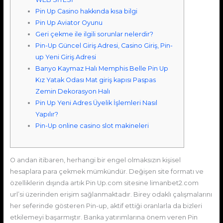
Pin Up Casino hakkında kısa bilgi
Pin Up Aviator Oyunu
Geri çekme ile ilgili sorunlar nelerdir?
Pin-Up Güncel Giriş Adresi, Casino Giriş, Pin-
up Yeni Giriş Adresi
Banyo Kaymaz Halı Memphis Belle Pin Up
Kız Yatak Odası Mat giriş kapısı Paspas
Zemin Dekorasyon Halı
Pin Up Yeni Adres Üyelik İşlemleri Nasıl
Yapılır?
Pin-Up online casino slot makineleri
O andan itibaren, herhangi bir engel olmaksızın kişisel
hesaplara para çekmek mümkündür. Değişen site formatı ve
özelliklerin dışında artık Pin Up.com sitesine limanbet2.com
url’si üzerinden erişim sağlanmaktadır. Birey odaklı çalışmalarını
her seferinde gösteren Pin-up, aktif ettiği oranlarla da bizleri
etkilemeyi başarmıştır. Banka yatırımlarına önem veren Pin