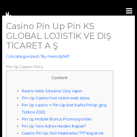
Skip
to
content
Casino Pin Up Pin KS
GLOBAL LOJİSTİK VE DIŞ
TİCARET A Ş
/
Uncategorized
/ By
melody947
Pin Up Casino Peru
Content
Resmi Web Sitesine Giriş Yapın
Pin-Up Casino’nun resmi web sitesi
Pin Up casino ⭐️ Pin-Up bet bahis PinUp giriş
Türkce 2022
Pin Up Mobile Bonus Promosyonları
Pin Up Yeni Adres Neden Kapalı?
Casino Pin Up Slot Makineleri 777 Kaydı Ve