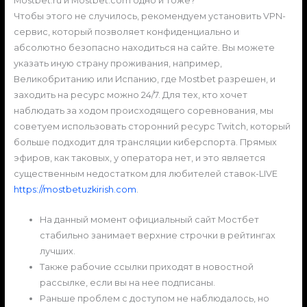
Mostbet.ru и Mostbet.com одно и тоже?
Чтобы этого не случилось, рекомендуем установить VPN-
сервис, который позволяет конфиденциально и
абсолютно безопасно находиться на сайте. Вы можете
указать иную страну проживания, например,
Великобританию или Испанию, где Mostbet разрешен, и
заходить на ресурс можно 24/7. Для тех, кто хочет
наблюдать за ходом происходящего соревнования, мы
советуем использовать сторонний ресурс Twitch, который
больше подходит для трансляции киберспорта. Прямых
эфиров, как таковых, у оператора нет, и это является
существенным недостатком для любителей ставок-LIVE
https://mostbetuzkirish.com
.
На данный момент официальный сайт Мостбет
стабильно занимает верхние строчки в рейтингах
лучших.
Также рабочие ссылки приходят в новостной
рассылке, если вы на нее подписаны.
Раньше проблем с доступом не наблюдалось, но