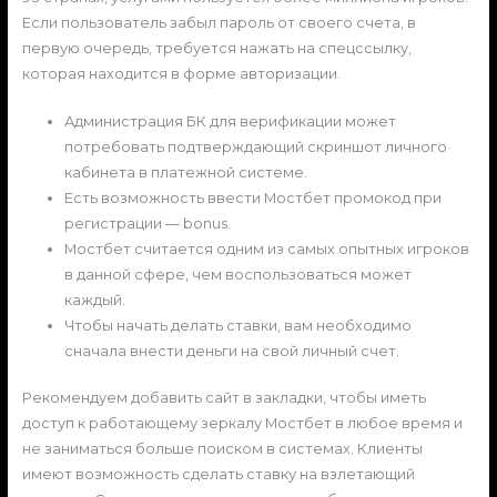
Если пользователь забыл пароль от своего счета, в
первую очередь, требуется нажать на спецссылку,
которая находится в форме авторизации.
Администрация БК для верификации может
потребовать подтверждающий скриншот личного
кабинета в платежной системе.
Есть возможность ввести Мостбет промокод при
регистрации — bonus.
Мостбет считается одним из самых опытных игроков
в данной сфере, чем воспользоваться может
каждый.
Чтобы начать делать ставки, вам необходимо
сначала внести деньги на свой личный счет.
Рекомендуем добавить сайт в закладки, чтобы иметь
доступ к работающему зеркалу Мостбет в любое время и
не заниматься больше поиском в системах. Клиенты
имеют возможность сделать ставку на взлетающий