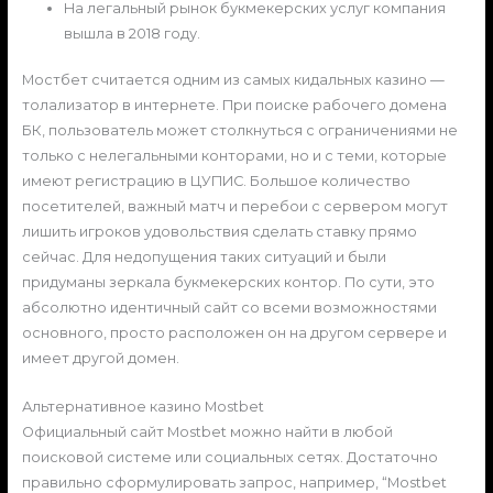
На легальный рынок букмекерских услуг компания
вышла в 2018 году.
Мостбет считается одним из самых кидальных казино —
толализатор в интернете. При поиске рабочего домена
БК, пользователь может столкнуться с ограничениями не
только с нелегальными конторами, но и с теми, которые
имеют регистрацию в ЦУПИС. Большое количество
посетителей, важный матч и перебои с сервером могут
лишить игроков удовольствия сделать ставку прямо
сейчас. Для недопущения таких ситуаций и были
придуманы зеркала букмекерских контор. По сути, это
абсолютно идентичный сайт со всеми возможностями
основного, просто расположен он на другом сервере и
имеет другой домен.
Альтернативное казино Mostbet
Официальный сайт Mostbet можно найти в любой
поисковой системе или социальных сетях. Достаточно
правильно сформулировать запрос, например, “Mostbet