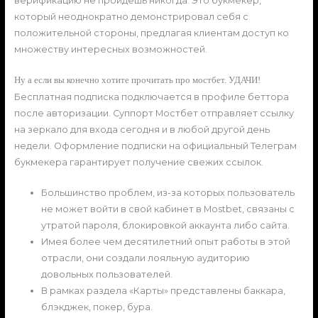
верификацию не пройдешь никогда. Это букмекер,
который неоднократно демонстрировал себя с
положительной стороны, предлагая клиентам доступ ко
множеству интересных возможностей.
Ну а если вы конечно хотите прочитать про мостбет. УДАЧИ!
Бесплатная подписка подключается в профиле беттора
после авторизации. Суппорт Мостбет отправляет ссылку
на зеркало для входа сегодня и в любой другой день
недели. Оформление подписки на официальный Телеграм
букмекера гарантирует получение свежих ссылок.
Большинство проблем, из-за которых пользователь
не может войти в свой кабинет в Mostbet, связаны с
утратой пароля, блокировкой аккаунта либо сайта.
Имея более чем десятилетний опыт работы в этой
отрасли, они создали лояльную аудиторию
довольных пользователей.
В рамках раздела «Карты» представлены баккара,
блэкджек, покер, бура.