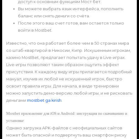
доступ к основным функциям Мост бет.
Вы можете выбрать язык интерфейса, пополнить
баланс или снять деньги со счёта.
После этого ваш счет готов, вам остается только
войти в Mostbet.
Известно, что она работает более чем в 50 странах мира
со штаб-квартирой в Никосии, Кипр. Искушенным игрокам,
казино MostBet, предлагает попытать удачу в Live-играх.
Live-игры позволяют таким образом ощутить эффект
присутствия. К каждому виду игры прилагается подробный
мануал, изучив их любой не искушенный игрок, быстро
освоит правила игры. Для начала, в виде тренировки
можно запустить демо-версию любой игры, и не рисковать
деньгами
mostbet ga kirish
.
Mostbet приложение для iOS и Android: инструкция по скачиванию и
установке
Однако загрузка APK-файлов с неофициальных сайтов
может быть опасной и подвергнуть ваш смартфон риску