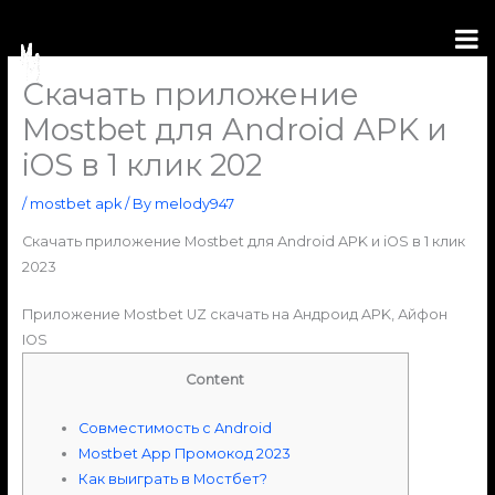
Skip
to
content
Скачать приложение
Mostbet для Android APK и
iOS в 1 клик 202
/
mostbet apk
/ By
melody947
Скачать приложение Mostbet для Android APK и iOS в 1 клик
2023
Приложение Mostbet UZ скачать на Андроид APK, Айфон
IOS
Content
Совместимость с Android
Mostbet App Промокод 2023
Как выиграть в Мостбет?