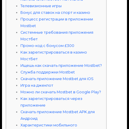
Телевизионные игры
Бонус для ставок на спорт и казино
Процесс регистрации в приложении
Mostbet
Системные требования приложения
Мостбет
Промо-код с бонусом £300
Как зарегистрироваться в казино
МостБет
Ищешь как скачать приложение Mostbet?
Служба поддержки Mostbet
Скачать приложение Mostbet для iOS
Игра на джекпот
Можно ли скачать Mostbet в Google Play?
Как зарегистрироваться через
приложение
Скачать приложение Mostbet APK для
Андроид
Характеристики мобильного