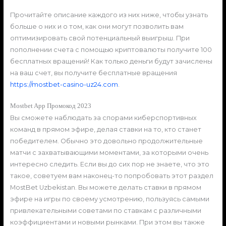
Прочитайте описание каждого из них ниже, чтобы узнать
больше о них и о том, как они могут позволить вам
оптимизировать свой потенциальный выигрыш. При
пополнении счета с помощью криптовалюты получите 100
бесплатных вращений! Как только деньги будут зачислены
на ваш счет, вы получите бесплатные вращения
https://mostbet-casino-uz24.com
.
Mostbet App Промокод 2023
Вы сможете наблюдать за спорами киберспортивных
команд в прямом эфире, делая ставки на то, кто станет
победителем. Обычно это довольно продолжительные
матчи с захватывающими моментами, за которыми очень
интересно следить. Если вы до сих пор не знаете, что это
такое, советуем вам наконец-то попробовать этот раздел
MostBet Uzbekistan. Вы можете делать ставки в прямом
эфире на игры по своему усмотрению, пользуясь самыми
привлекательными советами по ставкам с различными
коэффициентами и новыми рынками. При этом вы также