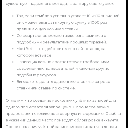
существует надежного метода, гарантирующего успех.
Так, если гемблер успешно угадает 10 из 10 значений,
он сможет выиграть крупную сумму в 1000 раз
превышающую номинал ставки.
Со смартфонов можно также ознакомиться с
подробными результатами прошлых тиражей.
MostBet — это действительно сайт ставок, на
котором есть все.
Навигация казино соответствует требованиям
современных пользователей и канонам других
подобных ресурсов.
Вы можете делать одиночные ставки, экспресс-
ставки или ставки по системе.
Отметим, что создание нескольких учётных записей для
одного пользователя запрещено. В процессе важно
предоставлять только достоверную информацию. Ошибки
в указании данных часто приводят к блокировке аккаунта.
После создания учётной записи, можно играть на деньги,