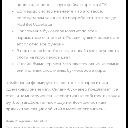
происходит через запуск файла формата АПК.
Если вы до сих пор не знаете, что это такое,
советуем вам наконец-то попробовать этот раздел
MostBet Uzbekistan.
Приложение букмекера MostBet по всем
параметрам считается в России лучшим, здесь есть
абсолютно все функции.
В портфолио Мостбет casino онлайн можно увидеть
слоты на любой вкус и цвет.
Онлайн-букмекер MostBet является одним из самых
влиятельных спортивных букмекеров в мире.
Комбинации формируются при трех, четырех и пяти
одинаковых значениях. Онлайн-букмекер предлагает live
ставки на многочисленные спортивные события, включая
футбол, гандбол, теннис и другие. Возможности для
прямых трансляций событий в MostBet ограничены.
День Рождения с MostBet
Скачать Мост Бет на портативные устройства можно с