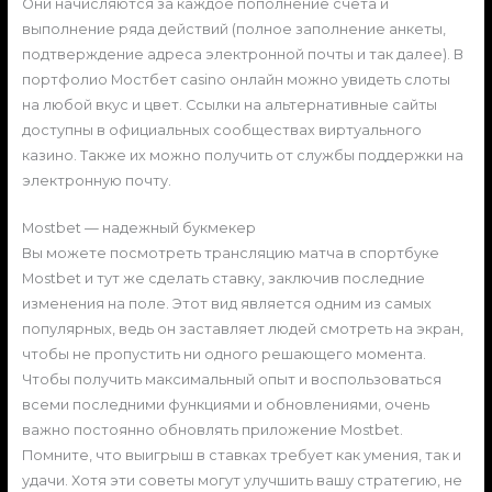
Они начисляются за каждое пополнение счета и
выполнение ряда действий (полное заполнение анкеты,
подтверждение адреса электронной почты и так далее). В
портфолио Мостбет casino онлайн можно увидеть слоты
на любой вкус и цвет. Ссылки на альтернативные сайты
доступны в официальных сообществах виртуального
казино. Также их можно получить от службы поддержки на
электронную почту.
Mostbet — надежный букмекер
Вы можете посмотреть трансляцию матча в спортбуке
Mostbet и тут же сделать ставку, заключив последние
изменения на поле. Этот вид является одним из самых
популярных, ведь он заставляет людей смотреть на экран,
чтобы не пропустить ни одного решающего момента.
Чтобы получить максимальный опыт и воспользоваться
всеми последними функциями и обновлениями, очень
важно постоянно обновлять приложение Mostbet.
Помните, что выигрыш в ставках требует как умения, так и
удачи. Хотя эти советы могут улучшить вашу стратегию, не