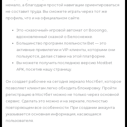
немало, а благодаря простой навигации ориентироваться
не составит труда. Вы сможете играть через тот же
профиль, что и на официальном сайте.
Это «сказочный» игровой автомат от Booongo,
вдохновленный сказкой о Белоснежке.
Большинство программ лояльности Bet — это
активные привилегии и VIP-клиенты, которыми они
пользуются, делая ставки на этой платформе.
Вы можете получить последнюю версию Mostbet
APK, посетив нашу страницу.
Он создает рабочее на сегодня зеркало Мостбет, которое
позволяет клиентам легко обходить блокировку. Пройти
регистрацию в Мостбет можно не только через основной
сервис. Сделать это можно и на зеркале, полностью
повторяющем все особенности. При создании аккаунта
указывается основная информация, касающаяся
пользователя.