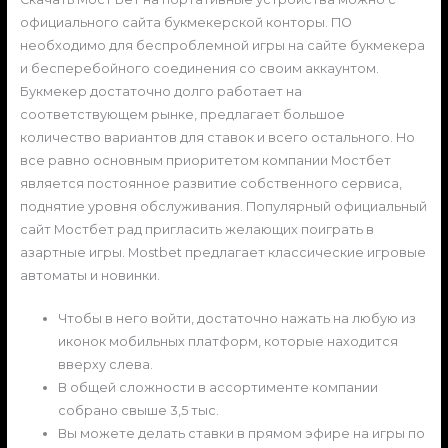
официального сайта букмекерской конторы. ПО
необходимо для беспроблемной игры на сайте букмекера
и бесперебойного соединения со своим аккаунтом.
Букмекер достаточно долго работает на
соответствующем рынке, предлагает большое
количество вариантов для ставок и всего остального. Но
все равно основным приоритетом компании Мостбет
является постоянное развитие собственного сервиса,
поднятие уровня обслуживания. Популярный официальный
сайт Мостбет рад пригласить желающих поиграть в
азартные игры. Mostbet предлагает классические игровые
автоматы и новинки.
Чтобы в него войти, достаточно нажать на любую из
иконок мобильных платформ, которые находится
вверху слева.
В общей сложности в ассортименте компании
собрано свыше 3,5 тыс.
Вы можете делать ставки в прямом эфире на игры по