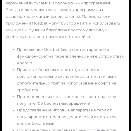
заражения вирусами и вредоносными программами.
Всегда рекомендуется загружать программы из
официального магазина приложений. Пользователи
приложения Mostbet могут быстро найти и использовать
нужные им функции благодаря простому дизайну и
удобству пользовательского интерфейса.
Приложение Mostbet было протестировано и
функционирует на перечисленных ниже устройствах
Android.
Приятным бонусом станет то, что mostbet
приложение можно скачать бесплатно, и никаких
дополнительных трат за использование софта не
требуется.
При пополнении счета с помощью криптовалюты
получите 100 бесплатных вращений!
Представленные игровые аппараты не теряют
популярности в течение десятилетий и остаются
востребованными.
Сочетание таких привлекательных особенностей