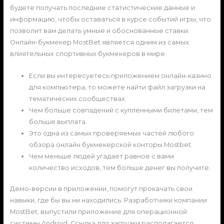
будете получать последние статистические данные и
информацию, чтобы оставаться в курсе событий игры, что
позволит вам делать умные и обоснованные ставки.
Онлайн-букмекер MostBet является одним из самых
влиятельных спортивных букмекеров в мире.
Если вы интересуетесь приложением онлайн-казино
для компьютера, то можете найти файл загрузки на
тематических сообществах.
Чем больше совпадений с купленными билетами, тем
больше выплата.
Это одна из самых проверяемых частей любого
обзора онлайн букмекерской конторы Mostbet.
Чем меньше людей угадает равное с вами
количество исходов, тем больше денег вы получите.
Демо-версии в приложении, помогут прокачать свои
навыки, где бы вы ни находились. Разработчики компании
MostBet, выпустили приложение для операционной
системы Android. Ссылка для загрузки располагается