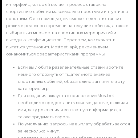
интерфейс, который делает процесс ставок на
спортивные события максимально простым и интуитивно
понятным. С его помощью, вы сможете делать ставки в
режиме реального времени на текущие события, а также
выбирать из множества спортивных мероприятий и
выгодных коэффициентов. Перед тем, как скачать и
пытаться установить Mostbet .apk, рекомендуем
ознакомиться с характеристиками программы.
Если вы любите развлекательные ставки и хотите
немного отдохнуть от тщательного анализа
спортивных событий, обязательно загляните в эту
категорию игр.
Для создания аккаунта в приложении Mostbet
необходимо предоставить личные данные, включая
имя, дату рождения и контактную информацию, а
также придумать пароль.
По умолчанию, запросы на выплату обрабатываются
за несколько минут.