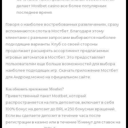
делает Mostbet casino все более популярным
последнее время.
Говоря о наиболее востребованных развлечениях, сразу
вспоминаются слоты в Мостбет. Благодаря этому
клиентами с разными запросами выбираются наиболее
подходящие варианты. Клуб со своей стороны
продолжает расширять ассортимент предлагаемых
игровых автоматов в Мостбет. Это предоставляет
пользователям еще больше возможностей для выбора
наиболее подходящих игр. Скачать приложение Мостбет
для Андроид можно на официальном сайте.
Как обновить приложение Mostbet?
Приветственный пакет Mostbet, который
распространяется на пять депозитов, включает в себя
100% бонус на депозит до BRL и 250 бонусных вращений.
Если вы сделаете депозит в течение часа после
регистрации в казино или в течение 15 минут для ставок на