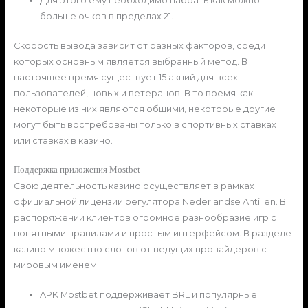
Для этого ему необходимо набрать как можно
больше очков в пределах 21.
Скорость вывода зависит от разных факторов, среди
которых основным является выбранный метод. В
настоящее время существует 15 акций для всех
пользователей, новых и ветеранов. В то время как
некоторые из них являются общими, некоторые другие
могут быть востребованы только в спортивных ставках
или ставках в казино.
Поддержка приложения Mostbet
Свою деятельность казино осуществляет в рамках
официальной лицензии регулятора Nederlandse Antillen. В
распоряжении клиентов огромное разнообразие игр с
понятными правилами и простым интерфейсом. В разделе
казино множество слотов от ведущих провайдеров с
мировым именем.
APK Mostbet поддерживает BRL и популярные