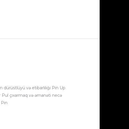
dürüstlüyü və etibarlılığı Pin Up
ar Pul çıxarmaq və əmanəti necə
 Pin