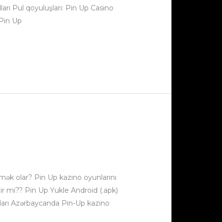
ı Pul qoyuluşları: Pin Up Casino
 Pin Up
mək olar? Pin Up kazino oyunlarını
r mi?? Pin Up Yukle Android (.apk)
sları Azərbaycanda Pin-Up kazino