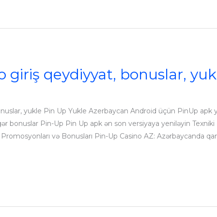
 giriş qeydiyyat, bonuslar, yuk
bonuslar, yukle Pin Up Yukle Azerbaycan Android üçün PinUp apk 
 bonuslar Pin-Up Pin Up apk ən son versiyaya yeniləyin Texniki
o Promosyonları və Bonusları Pin-Up Casino AZ: Azərbaycanda qa