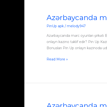
Azərbaycanda mər
Azərbaycanda
mərc
PinUp apk
/
melody947
oyunları
şirkəti
Azərbaycanda mərc oyunları şirkəti 
Baxış
onlayn kazino təklif edir? Pin Up Ka
və
Bonusları Pin Up onlayn kazinoda u
rəylə
Read More »
Azərbaycanda mər
Azərbaycanda