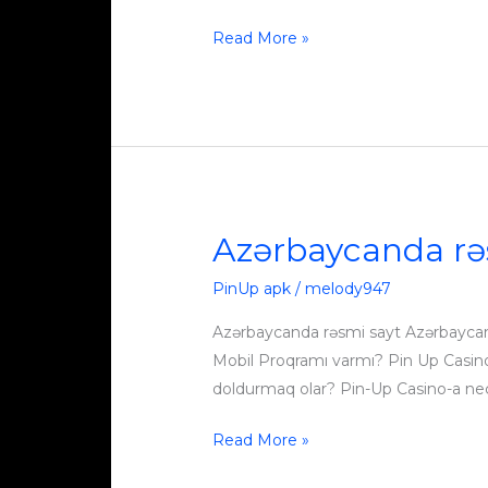
Read More »
Azərbaycanda rə
Azərbaycanda
rəsmi
PinUp apk
/
melody947
say
Azərbaycanda rəsmi sayt Azərbaycand
Mobil Proqramı varmı? Pin Up Casino
doldurmaq olar? Pin-Up Casino-a ne
Read More »