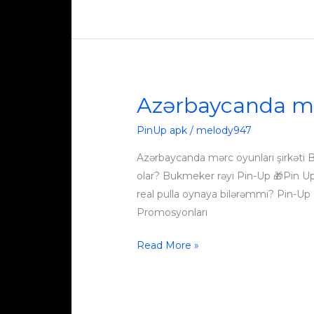
Azərbaycanda mər
Azərbaycanda
mərc
PinUp apk
/
melody947
oyunları
şirkəti
Azərbaycanda mərc oyunları şirkəti 
Baxış
olar? Bukmeker rəyi Pin-Up 🎁Pin Up 
və
real pulla oynaya bilərəmmi? Pin-U
rəylə
Promosyonları
Read More »