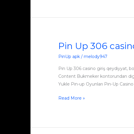
Pin Up 306 casino
Pin
Up
PinUp apk
/
melody947
306
casino
Pin Up 306 casino giriş qeydiyyat, 
giriş
Content Bukmeker kontorundan digər
qeydiyyat,
Yukle Pin-up Oyunları Pin-Up Casin
bonuslar,
Read More »
yukl