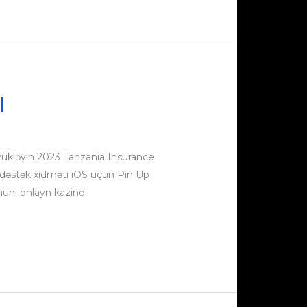
l
yükləyin 2023 Tanzania Insurance
 dəstək xidməti iOS üçün Pin Up
nuni onlayn kazino