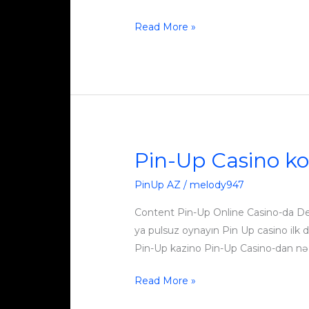
Qeydiyyat
Read More »
500-
ə
qədər
bonus
Pin-Up Casino ko
Pin-
Up
PinUp AZ
/
melody947
Casino
kontorunun
Content Pin-Up Online Casino-da Dem
təsviri,
ya pulsuz oynayın Pin Up casino ilk
pin
Pin-Up kazino Pin-Up Casino-dan nə q
up
Read More »
az