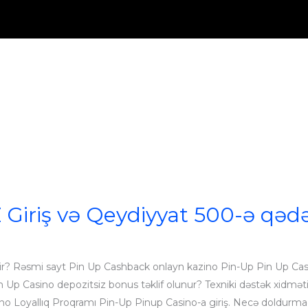
 Giriş və Qeydiyyat 500-ə qəd
r? Rəsmi sayt Pin Up Cashback onlayn kazino Pin-Up Pin Up Casi
n Up Casino depozitsiz bonus təklif olunur? Texniki dəstək xidmə
ino Loyallıq Proqramı Pin-Up Pinup Casino-a giriş. Necə doldurmaq