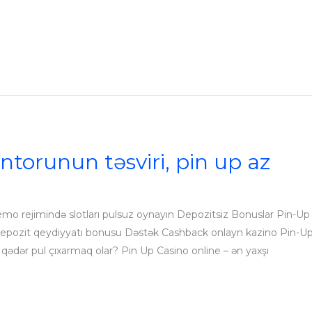
ntorunun təsviri, pin up az
o rejimində slotları pulsuz oynayın Depozitsiz Bonuslar Pin-Up P
 depozit qeydiyyatı bonusu Dəstək Cashback onlayn kazino Pin-U
ədər pul çıxarmaq olar? Pin Up Casino online – ​​ən yaxşı