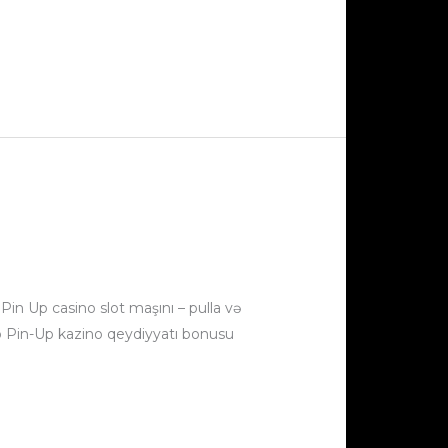
in Up casino slot maşını – pulla və
p Pin-Up kazino qeydiyyatı bonusu